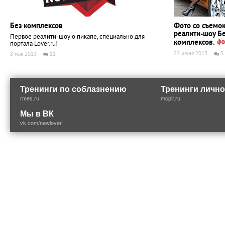
Без комплексов
Фото со съемо
реалити-шоу Б
Первое реалити-шоу о пикапе, специально для
комплексов.
портала Lover.ru!
22 июня 2013
5
8 мая 2013
11
Тренинги по соблазнению
Тренинги лично
rmes.ru
mcpir.ru
Мы в ВК
vk.com/newlover