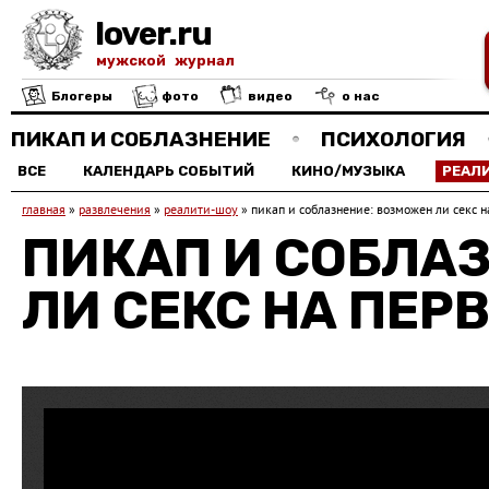
lover.ru
мужской журнал
Блогеры
фото
видео
о нас
ПИКАП И СОБЛАЗНЕНИЕ
ПСИХОЛОГИЯ
ВСЕ
КАЛЕНДАРЬ СОБЫТИЙ
КИНО/МУЗЫКА
РЕАЛ
главная
»
развлечения
»
реалити-шоу
»
пикап и соблазнение: возможен ли секс 
ПИКАП И СОБЛА
ЛИ СЕКС НА ПЕР