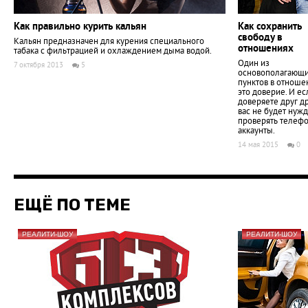
Как правильно курить кальян
Как сохранить
свободу в
Кальян предназначен для курения специального
отношениях
табака с фильтрацией и охлаждением дыма водой.
Один из
7 октября 2013
5
основополагающ
пунктов в отноше
это доверие. И ес
доверяете друг др
вас не будет нуж
проверять телеф
аккаунты.
14 мая 2015
0
ЕЩЁ ПО ТЕМЕ
РЕАЛИТИ-ШОУ
РЕАЛИТИ-ШОУ