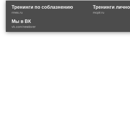
Тренинги по соблазнению
Тренинги лично
rmes.ru
mcpir.ru
Мы в ВК
vk.com/newlover