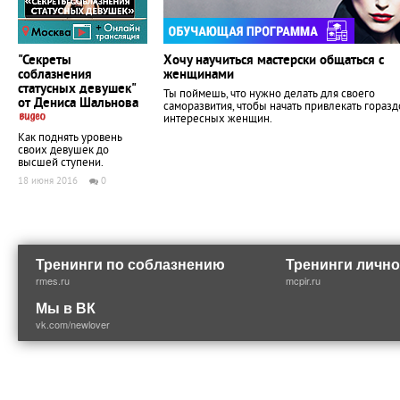
"Секреты
Хочу научиться мастерски общаться с
соблазнения
женщинами
статусных девушек"
Ты поймешь, что нужно делать для своего
от Дениса Шальнова
саморазвития, чтобы начать привлекать гораз
интересных женщин.
Как поднять уровень
своих девушек до
высшей ступени.
18 июня 2016
0
Тренинги по соблазнению
Тренинги лично
rmes.ru
mcpir.ru
Мы в ВК
vk.com/newlover