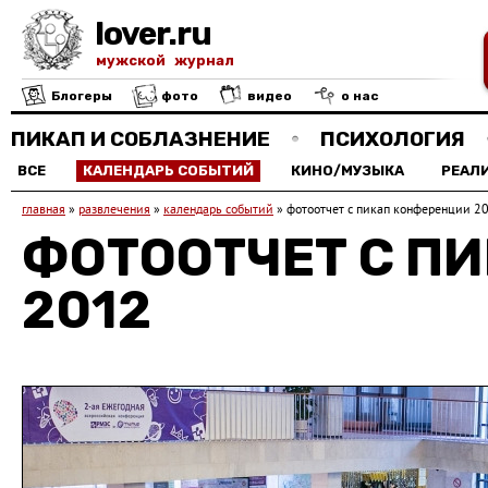
lover.ru
мужской журнал
Блогеры
фото
видео
о нас
ПИКАП И СОБЛАЗНЕНИЕ
ПСИХОЛОГИЯ
ВСЕ
КАЛЕНДАРЬ СОБЫТИЙ
КИНО/МУЗЫКА
РЕАЛ
главная
»
развлечения
»
календарь событий
»
фотоотчет с пикап конференции 2
ФОТООТЧЕТ С П
2012