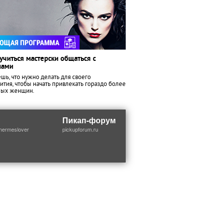
учиться мастерски общаться с
нами
шь, что нужно делать для своего
ития, чтобы начать привлекать гораздо более
ных женщин.
Пикап-форум
thermeslover
pickupforum.ru