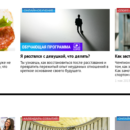
ОНЛАЙН-ОБУЧЕНИЕ
СПОРТ
Я расстался с девушкой, что делать?
Как зас
 уже не
Ты узнаешь, как восстановиться после расставания и
Чемпион 
, что
превратить пережитый опыт неудачных отношений в
том, как
крепкое основание своего будущего.
Как замо
спортом 
1 мая 201
КАЛЕНДАРЬ СОБЫТИЙ
ОНЛАЙ