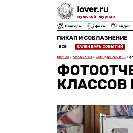
lover.ru
мужской журнал
Блогеры
фото
видео
ПИКАП И СОБЛАЗНЕНИЕ
ВСЕ
КАЛЕНДАРЬ СОБЫТИЙ
главная
»
развлечения
»
календарь событий
»
фо
ФОТООТЧЕ
КЛАССОВ 