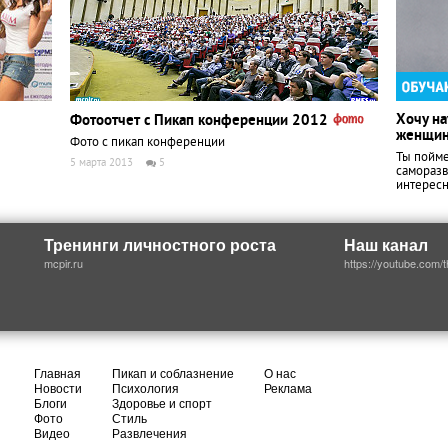
Хочу на
Фотоотчет с Пикап конференции 2012
женщи
Фото с пикап конференции
Ты пойме
5 марта 2013
5
саморазв
интерес
Тренинги личностного роста
Наш канал
mcpir.ru
https://youtube.com/
Главная
Пикап и соблазнение
О нас
Новости
Психология
Реклама
Блоги
Здоровье и спорт
Фото
Стиль
Видео
Развлечения