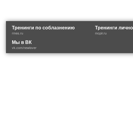
Тренинги по соблазнению
Тренинги лично
rmes.ru
mcpir.ru
Мы в ВК
vk.com/newlover