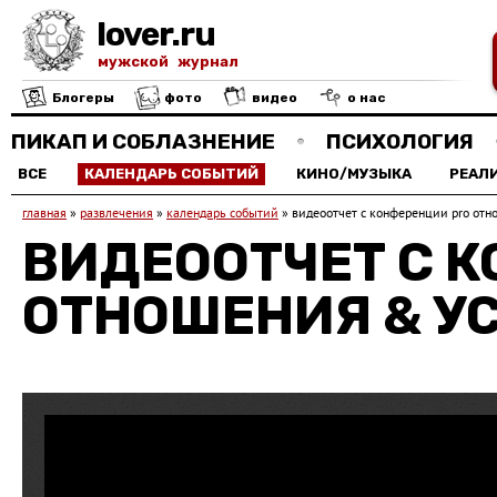
lover.ru
мужской журнал
Блогеры
фото
видео
о нас
ПИКАП И СОБЛАЗНЕНИЕ
ПСИХОЛОГИЯ
ВСЕ
КАЛЕНДАРЬ СОБЫТИЙ
КИНО/МУЗЫКА
РЕАЛ
главная
»
развлечения
»
календарь событий
»
видеоотчет с конференции pro отн
ВИДЕООТЧЕТ С 
ОТНОШЕНИЯ & У