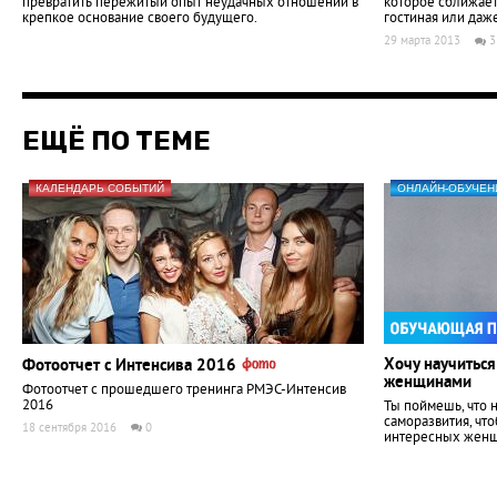
превратить пережитый опыт неудачных отношений в
которое сближает 
крепкое основание своего будущего.
гостиная или даже
29 марта 2013
3
ЕЩЁ ПО ТЕМЕ
КАЛЕНДАРЬ СОБЫТИЙ
ОНЛАЙН-ОБУЧЕН
Хочу научиться
Фотоотчет с Интенсива 2016
женщинами
Фотоотчет с прошедшего тренинга РМЭС-Интенсив
2016
Ты поймешь, что 
саморазвития, чт
18 сентября 2016
0
интересных женщ