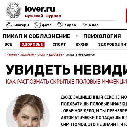
lover.ru
мужской журнал
Блогеры
фото
видео
о нас
ПИКАП И СОБЛАЗНЕНИЕ
ПСИХОЛОГИЯ
ВСЕ
ЗДОРОВЬЕ
СПОРТ
КУХНЯ
ЗДОРОВОЕ ПИ
главная
»
здоровье и спорт
»
здоровье
»
увидеть невидимое
УВИДЕТЬ НЕВИД
КАК РАСПОЗНАТЬ СКРЫТЫЕ ПОЛОВЫЕ ИНФЕКЦ
ДАЖЕ ЗАЩИЩЕННЫЙ СЕКС НЕ МОЖ
ПОДХВАТИШЬ ПОЛОВЫЕ ИНФЕКЦИИ
- ОБЫЧНОЕ ДЕЛО, И ТЫ ПРЕНЕБР
АВТОМАТИЧЕСКИ ПОПАДАЕШЬ В Г
СИМПТОМОВ, ЭТО НЕ ЗНАЧИТ, ЧТ