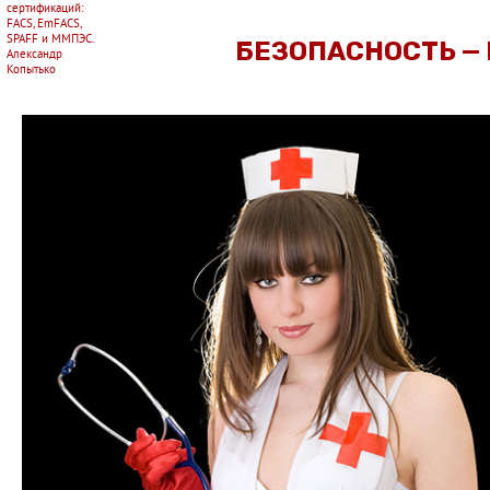
сертификаций:
FACS, EmFACS,
SPAFF и ММПЭС.
БЕЗОПАСНОСТЬ —
Александр
Копытько