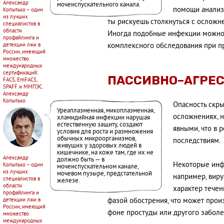
Александр
мочеиспускательного канала.
помощи анализо
Копытько – один
из лучших
ты рискуешь столкнуться с осложне
специалистов в
области
Иногда подобные инфекции можно 
профайлинга и
детекции лжи в
комплексного обследования при пр
России, имеющий
множество
международных
сертификаций:
ПАССИВНО–АГРЕ
FACS, EmFACS,
SPAFF и ММПЭС.
Александр
Копытько
Опасность скры
Уреаплазменная, микоплазменная,
осложнениях, но
хламидийная инфекции нарушая
естественную защиту, создают
явными, что в 
условия для роста и размножения
обычных микроорганизмов,
последствиям.
живущих у здоровых людей в
кишечнике, на коже там, где их не
Александр
должно быть — в
Некоторые инфе
Копытько – один
мочеиспускательном канале,
из лучших
мочевом пузыре, предстательной
например, вир
специалистов в
железе.
области
характер течен
профайлинга и
детекции лжи в
фазой обострения, что может произ
России, имеющий
фоне простуды или другого забол
множество
международных