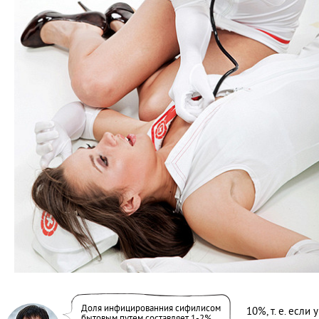
Доля инфицированния сифилисом
10%, т. е. есл
бытовым путем составляет 1-2%.