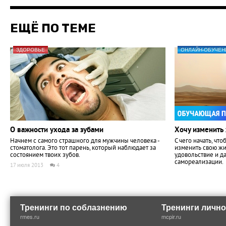
ЕЩЁ ПО ТЕМЕ
ЗДОРОВЬЕ
ОНЛАЙН-ОБУЧЕН
О важности ухода за зубами
Хочу изменить 
Начнем с самого страшного для мужчины человека -
С чего начать, чт
стоматолога. Это тот парень, который наблюдает за
изменить свою жи
состоянием твоих зубов.
удовольствие и д
самореализации.
17 июля 2013
4
Тренинги по соблазнению
Тренинги лично
rmes.ru
mcpir.ru