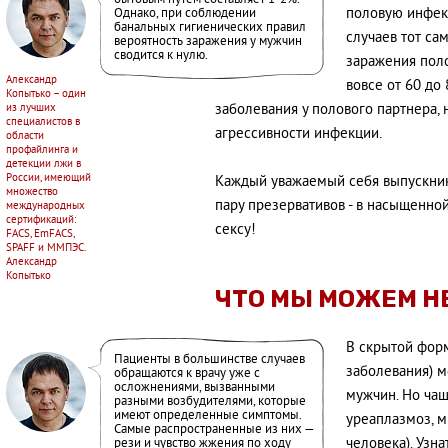
половую инфекц
Однако, при соблюдении
банальных гигиенических правил
случаев тот са
вероятность заражения у мужчин
сводится к нулю.
заражения пол
Александр
вовсе от 60 до 
Копытько – один
из лучших
заболевания у полового партнера, 
специалистов в
агрессивности инфекции.
области
профайлинга и
детекции лжи в
России, имеющий
Каждый уважаемый себя выпускн
множество
пару презервативов - в насыщенно
международных
сертификаций:
сексу!
FACS, EmFACS,
SPAFF и ММПЭС.
Александр
Копытько
ЧТО МЫ МОЖЕМ Н
В скрытой форм
Пациенты в большинстве случаев
заболевания) м
обращаются к врачу уже с
осложнениями, вызванными
мужчин. Но чащ
разными возбудителями, которые
имеют определенные симптомы.
уреаплазмоз, м
Самые распространенные из них —
человека). Узна
рези и чувство жжения по ходу