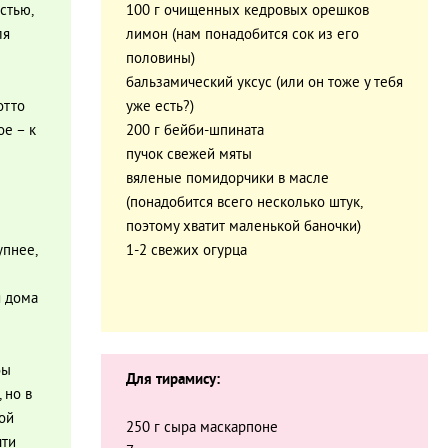
остью,
100 г очищенных кедровых орешков
ля
лимон (нам понадобится сок из его
половины)
бальзамический уксус (или он тоже у тебя
отто
уже есть?)
ое – к
200 г бейби-шпината
пучок свежей мяты
вяленые помидорчики в масле
(понадобится всего несколько штук,
поэтому хватит маленькой баночки)
упнее,
1-2 свежих огурца
я дома
бы
Для тирамису:
 но в
ой
250 г сыра маскарпоне
чти