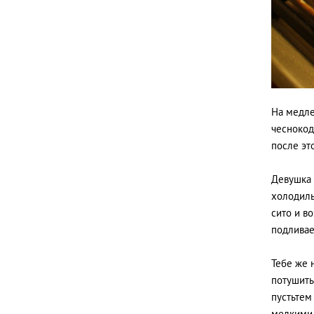
На медле
чеснокод
после эт
Девушка 
холодиль
сито и в
подливае
Тебе же 
потушить
пустьтем