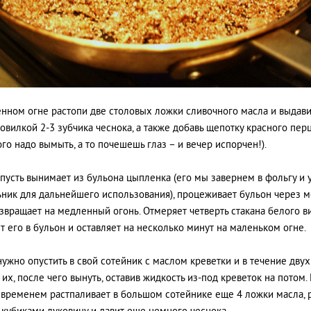
нном огне растопи две столовых ложки сливочного масла и выдави
овилкой 2-3 зубчика чеснока, а также добавь щепотку красного перц
ого надо вымыть, а то почешешь глаз – и вечер испорчен!).
пусть вынимает из бульона цыпленка (его мы завернем в фольгу и 
ник для дальнейшего использования), процеживает бульон через 
озвращает на медленный огонь. Отмеряет четверть стакана белого ви
т его в бульон и оставляет на несколько минут на маленьком огне.
нужно опустить в свой сотейник с маслом креветки и в течение дву
 их, после чего вынуть, оставив жидкость из-под креветок на потом.
 временем растпаливает в большом сотейнике еще 4 ложки масла, 