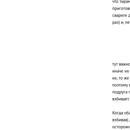
что тира
приготови
сварите 
раз) и, п
тут важн
иначе их
их, то ж
поэтому 
подруга 
взбивает.
Когда об
взбивая)
осторожн