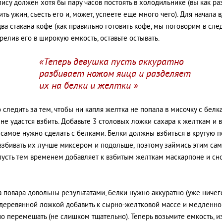
мису должен хотя бы пару часов постоять в холодильнике (вы как ра
ть ужин, съесть его и, может, успеете еще много чего). Для начала 
два стакана кофе (как правильно готовить кофе, мы поговорим в сл
ерелив его в широкую емкость, оставьте остывать.
«Теперь девушка пусть аккуратно
разбивает ножом яица и разделяет
их на белки и желтки »
о следить за тем, чтобы ни капля желтка не попала в мисочку с белк
 не удастся взбить. Добавьте 3 столовых ложки сахара к желткам и 
е самое нужно сделать с белками. Белки должны взбиться в крутую п
взбивать их лучше миксером и подольше, поэтому займись этим сам.
пусть тем временем добавляет к взбитым желткам маскарпоне и сн
а повара довольны результатами, белки нужно аккуратно (уже ничег
 деревянной ложкой добавить к сырно-желтковой массе и медленно
о перемешать (не слишком тщательно). Теперь возьмите емкость, и