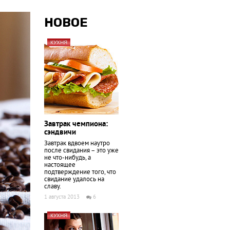
НОВОЕ
КУХНЯ
Завтрак чемпиона:
сэндвичи
Завтрак вдвоем наутро
после свидания – это уже
не что-нибудь, а
настоящее
подтверждение того, что
свидание удалось на
славу.
1 августа 2013
6
КУХНЯ