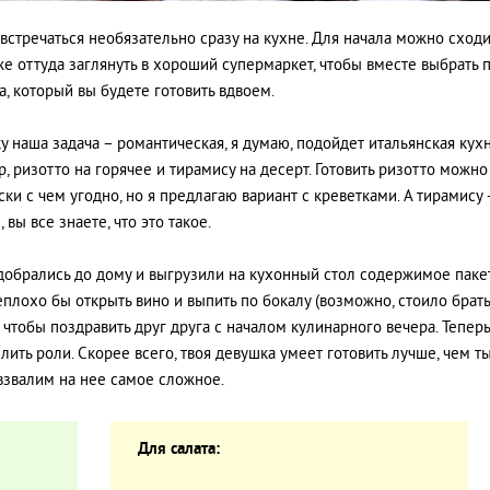
 встречаться необязательно сразу на кухне. Для начала можно сходи
уже оттуда заглянуть в хороший супермаркет, чтобы вместе выбрать 
а, который вы будете готовить вдвоем.
у наша задача – романтическая, я думаю, подойдет итальянская кухн
, ризотто на горячее и тирамису на десерт. Готовить ризотто можно
ки с чем угодно, но я предлагаю вариант с креветками. А тирамису –
 вы все знаете, что это такое.
 добрались до дому и выгрузили на кухонный стол содержимое паке
еплохо бы открыть вино и выпить по бокалу (возможно, стоило брать
, чтобы поздравить друг друга с началом кулинарного вечера. Тепер
лить роли. Скорее всего, твоя девушка умеет готовить лучше, чем ты
взвалим на нее самое сложное.
Для салата: