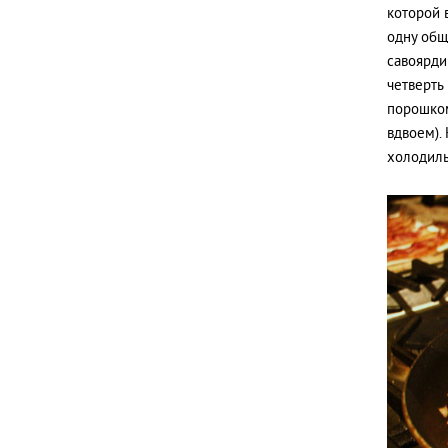
которой 
одну общ
савоярди
четверть
порошком
вдвоем).
холодиль