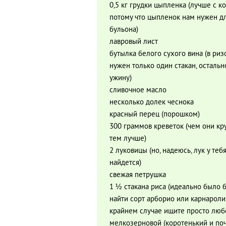
0,5 кг грудки цыпленка (лучше с к
потому что цыпленок нам нужен д
бульона)
лавровый лист
бутылка белого сухого вина (в риз
нужен только один стакан, остальн
ужину)
сливочное масло
несколько долек чеснока
красный перец (порошком)
300 граммов креветок (чем они кр
тем лучше)
2 луковицы (но, надеюсь, лук у теб
найдется)
свежая петрушка
1 ½ стакана риса (идеально было 
найти сорт арборио или карнароли,
крайнем случае ищите просто люб
мелкозерновой (коротенький и по