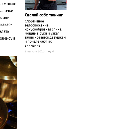
, а можно
палочки
Сделай себе тюнинг
ь или
Спортивное
 какао-
телосложение,
конусообразная спина,
елать
мощные руки и узкая
талия нравятся девушкам
рамису в
и привлекают их
внимание.
9 августа 2013
4