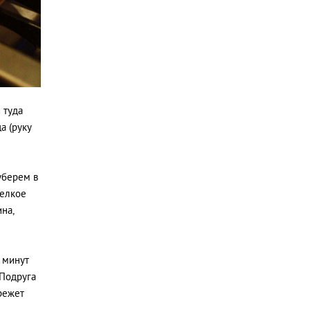
 туда
а (руку
уберем в
мелкое
на,
х минут
 Подруга
режет