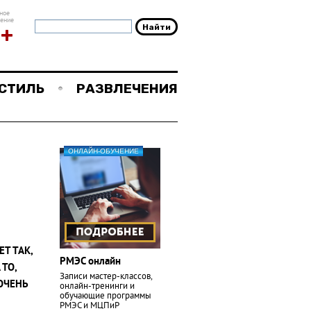
ное
чение
8+
СТИЛЬ
РАЗВЛЕЧЕНИЯ
ОНЛАЙН-ОБУЧЕНИЕ
Т ТАК,
РМЭС онлайн
ТО,
Записи мастер-классов,
ОЧЕНЬ
онлайн-тренинги и
обучающие программы
РМЭС и МЦПиР