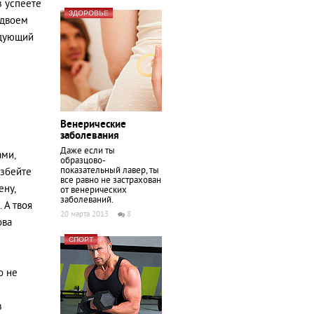
з успеете
ЗДОРОВЬЕ
вдвоем
едующий
Венерические
заболевания
Даже если ты
ами,
образцово-
показательный лавер, ты
взбейте
все равно не застрахован
ену,
от венерических
заболеваний.
 А твоя
20 марта 2013
8
ова
СПОРТ
о не
з