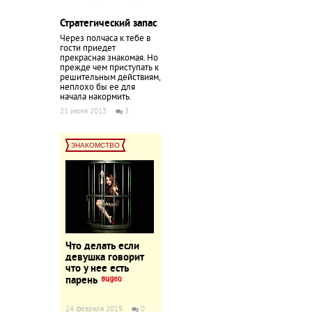
Стратегический запас
Через полчаса к тебе в
гости приедет
прекрасная знакомая. Но
прежде чем приступать к
решительным действиям,
неплохо бы ее для
начала накормить.
21 июня 2013
3
ЗНАКОМСТВО
Что делать если
девушка говорит
что у нее есть
парень
24 февраля 2019
0