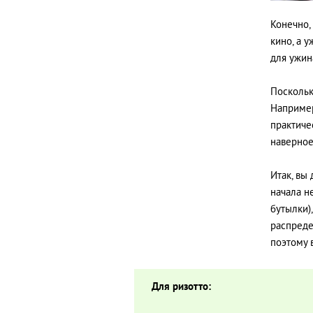
Конечно,
кино, а 
для ужин
Поскольк
Например
практичес
наверное,
Итак, вы
начала н
бутылки)
распреде
поэтому 
Для ризотто: