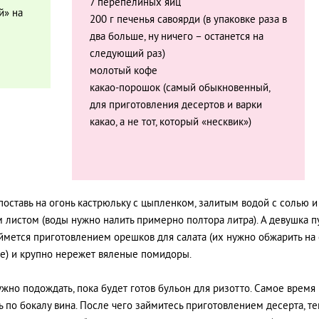
7 перепелиных яиц
й» на
200 г печенья савоярди (в упаковке раза в
два больше, ну ничего – останется на
следующий раз)
молотый кофе
какао-порошок (самый обыкновенный,
для приготовления десертов и варки
какао, а не тот, который «несквик»)
поставь на огонь кастрюльку с цыпленком, залитым водой с солью и
 листом (воды нужно налить примерно полтора литра). А девушка пу
ймется приготовлением орешков для салата (их нужно обжарить на
е) и крупно нережет вяленые помидоры.
ужно подождать, пока будет готов бульон для ризотто. Самое время
ь по бокалу вина. После чего займитесь приготовлением десерта, те