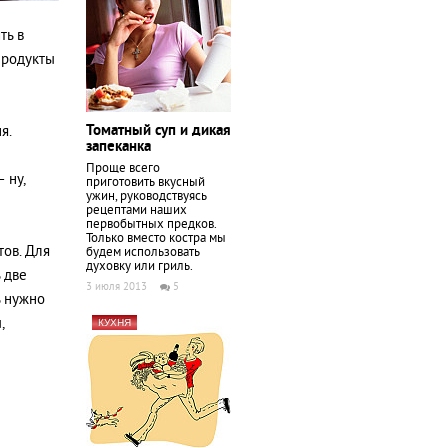
ть в
продукты
Томатный суп и дикая
я.
запеканка
Проще всего
 ну,
приготовить вкусный
ужин, руководствуясь
рецептами наших
первобытных предков.
Только вместо костра мы
тов. Для
будем использовать
духовку или гриль.
 две
3 июля 2013
5
ь нужно
,
КУХНЯ