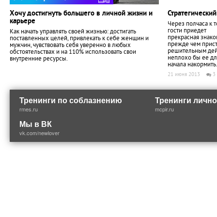
Хочу достигнуть большего в личной жизни и
Стратегический
карьере
Через полчаса к т
гости приедет
Как начать управлять своей жизнью: достигать
прекрасная знако
поставленных целей, привлекать к себе женщин и
прежде чем прист
мужчин, чувствовать себя уверенно в любых
решительным дей
обстоятельствах и на 110% использовать свои
неплохо бы ее дл
внутренние ресурсы.
начала накормить
21 июня 2013
3
Тренинги по соблазнению
Тренинги лично
rmes.ru
mcpir.ru
Мы в ВК
vk.com/newlover