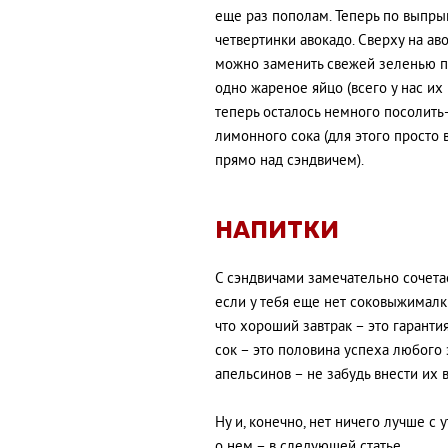
еще раз пополам. Теперь по выпр
четвертинки авокадо. Сверху на ав
можно заменить свежей зеленью пе
одно жареное яйцо (всего у нас их 
теперь осталось немного посолить
лимонного сока (для этого просто
прямо над сэндвичем).
НАПИТКИ
С сэндвичами замечательно сочета
если у тебя еще нет соковыжималки
что хороший завтрак – это гарант
сок – это половина успеха любого 
апельсинов – не забудь внести их 
Ну и, конечно, нет ничего лучше с
о нем – в следующей статье.