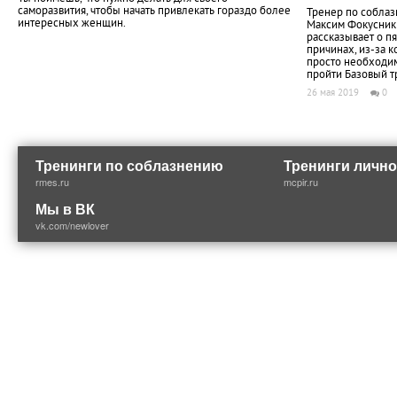
саморазвития, чтобы начать привлекать гораздо более
Тренер по собла
интересных женщин.
Максим Фокусник
рассказывает о пя
причинах, из-за 
просто необходи
пройти Базовый т
26 мая 2019
0
Тренинги по соблазнению
Тренинги лично
rmes.ru
mcpir.ru
Мы в ВК
vk.com/newlover