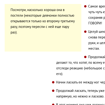
Самое вре
Посмотри, насколько хороша она в
чуть-чуть 
постели (некоторые девчонки полностью
сохраняя 
открываются только ко второму-третьему
ГОВОРИ!
разу, поэтому переспи с ней еще пару
Целуй шею,
раз).
снова пере
руки, и це
местах.
Продолжай 
делают то, что хотят, по всему
отследи реакцию (небольшое с
его).
Начни ласкать ее между ног че
Продолжай ласкать, теперь уже 
напрямую, но нежно и ласково.