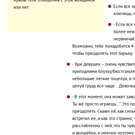
нужны тебе отношения с этой женщиной
Если все и
или нет.
ключицы, п
- Если все
более нежн
нервничай,
Возможно, тебе понадобится 4-
чтобы преодолеть этот барьер.
- Уши девушек – очень чувствит
приподними блузку/бюстгальтер,
небольшие легкие поцелуи, и 
целуй грудь все чаще... Девоч
- В этот момент, она может зажа
Ты же просто играешь...". Это 
преодолеть. Скажи ей, как силь
встретил ее, и как это странно,
расслабленно с ней, что ты чу
и волшебно, и именно поэтому 