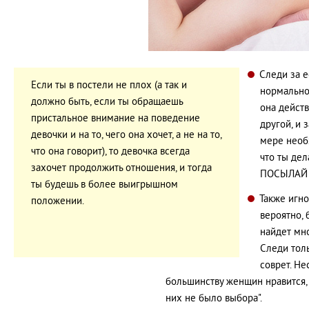
Следи за е
Если ты в постели не плох (а так и
нормально
должно быть, если ты обращаешь
она действ
пристальное внимание на поведение
другой, и 
девочки и на то, чего она хочет, а не на то,
мере необх
что она говорит), то девочка всегда
что ты дел
захочет продолжить отношения, и тогда
ПОСЫЛАЙ 
ты будешь в более выигрышном
Также игно
положении.
вероятно, 
найдет мн
Следи толь
соврет. Не
большинству женщин нравится, к
них не было выбора".