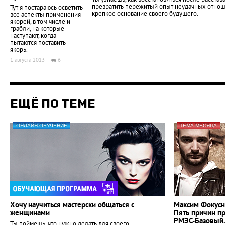
Ты узнаешь, как восстановиться после расстав
превратить пережитый опыт неудачных отнош
Тут я постараюсь осветить
крепкое основание своего будущего.
все аспекты применения
якорей, в том числе и
грабли, на которые
наступают, когда
пытаются поставить
якорь.
1 августа 2013
6
ЕЩЁ ПО ТЕМЕ
ОНЛАЙН-ОБУЧЕНИЕ
ТЕМА МЕСЯЦА
Хочу научиться мастерски общаться с
Максим Фокусн
женщинами
Пять причин п
РМЭС-Базовый
Ты поймешь, что нужно делать для своего