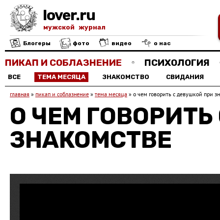
lover.ru
мужской журнал
Блогеры
фото
видео
о нас
ПИКАП И СОБЛАЗНЕНИЕ
ПСИХОЛОГИЯ
ВСЕ
ТЕМА МЕСЯЦА
ЗНАКОМСТВО
СВИДАНИЯ
главная
»
пикап и соблазнение
»
тема месяца
»
о чем говорить с девушкой при з
О ЧЕМ ГОВОРИТЬ
ЗНАКОМСТВЕ