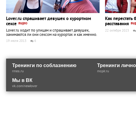
Lover.ru спрашивает девушек о курортном
Как перестать 
сексе
расставания
Lover.ru ходит по улицам и спрашивает девушек,
22 октября 2023
занимаются ли они сексом на курортах и как именно.
19 июля 2013
6
Тренинги по соблазнению
Тренинги лично
rmes.ru
mcpir.ru
Мы в ВК
vk.com/newlover