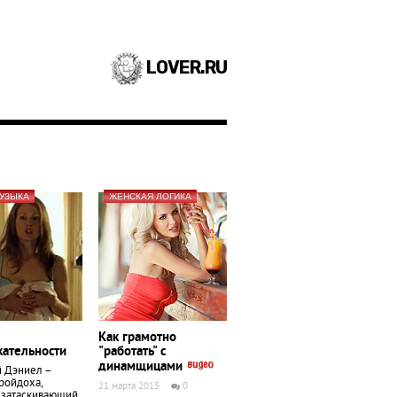
LOVER.RU
УЗЫКА
ЖЕНСКАЯ ЛОГИКА
Как грамотно
кательности
"работать" с
динамщицами
й Дэниел –
ройдоха,
21 марта 2015
0
 затаскивающий