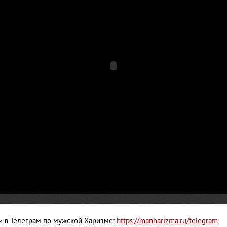
 в Телеграм по мужской Харизме:
https://manharizma.ru/telegram