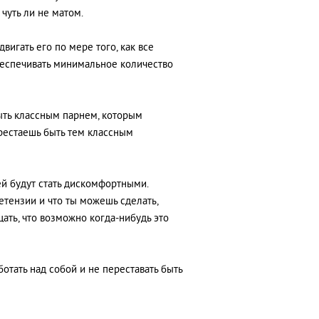
чуть ли не матом.
игать его по мере того, как все
беспечивать минимальное количество
быть классным парнем, которым
ерестаешь быть тем классным
 ей будут стать дискомфортными.
етензии и что ты можешь сделать,
ать, что возможно когда-нибудь это
отать над собой и не переставать быть