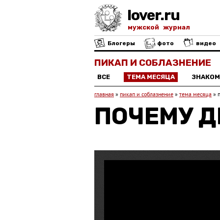
lover.ru
мужской журнал
Блогеры
фото
видео
ПИКАП И СОБЛАЗНЕНИЕ
ВСЕ
ТЕМА МЕСЯЦА
ЗНАКОМ
главная
»
пикап и соблазнение
»
тема месяца
»
ПОЧЕМУ Д