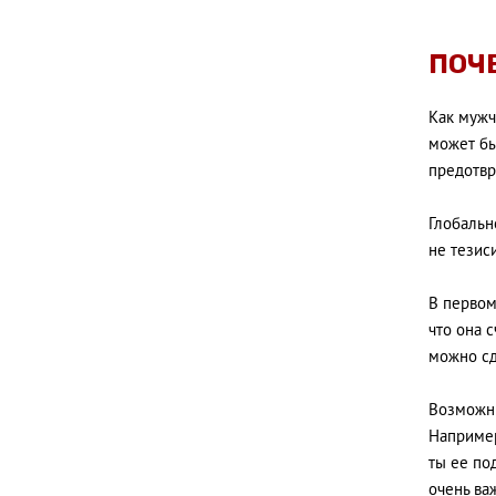
ПОЧ
Как мужчи
может бы
предотвр
Глобально
не тезис
В первом
что она 
можно сд
Возможны
Например
ты ее под
очень ва