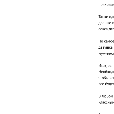
приходил
Также од
дольше и
секса, ч
Но самое
девушка 
мужчиной,
Итак, ес
Необходи
чтобы ис
все будет
В любом 
классным