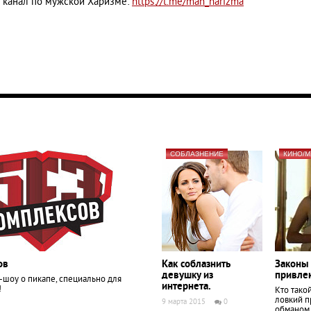
 канал по мужской Харизме:
https://t.me/man_harizma
СОБЛАЗНЕНИЕ
КИНО/М
ов
Как соблазнить
Законы
девушку из
привле
-шоу о пикапе, специально для
интернета.
!
Кто тако
ловкий п
9 марта 2015
0
обманом