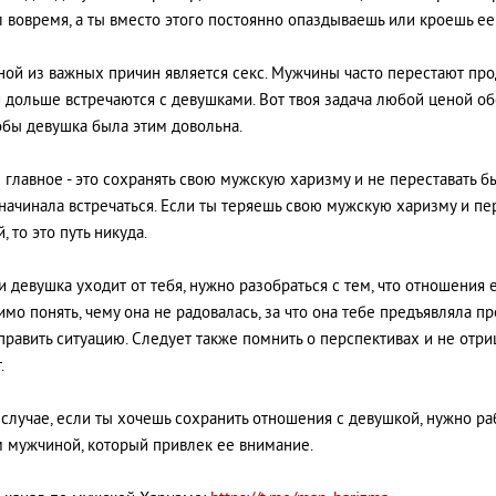
 вовремя, а ты вместо этого постоянно опаздываешь или кроешь ее 
ной из важных причин является секс. Мужчины часто перестают продв
 дольше встречаются с девушками. Вот твоя задача любой ценой о
тобы девушка была этим довольна.
 главное - это сохранять свою мужскую харизму и не переставать 
начинала встречаться. Если ты теряешь свою мужскую харизму и п
 то это путь никуда.
ли девушка уходит от тебя, нужно разобраться с тем, что отношения
мо понять, чему она не радовалась, за что она тебе предъявляла пр
править ситуацию. Следует также помнить о перспективах и не отриц
.
случае, если ты хочешь сохранить отношения с девушкой, нужно раб
 мужчиной, который привлек ее внимание.