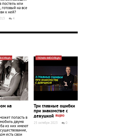
 постель или
, готовый на все
ви к ней?
2013
4
МЕСЯЦА
ТЕМА МЕСЯЦА
ром на
Три главные ошибки
при знакомстве с
девушкой
может попасть в
омобиль двумя
25 октября 2023
0
Оба из них имеют
 существование,
дом есть свои