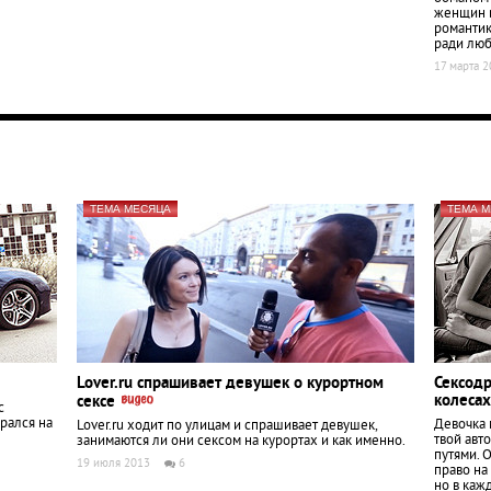
женщин в
романтик
ради люб
17 марта 
ТЕМА МЕСЯЦА
ТЕМА 
Lover.ru спрашивает девушек о курортном
Сексод
колесах
сексе
с
рался на
Девочка 
Lover.ru ходит по улицам и спрашивает девушек,
твой авт
занимаются ли они сексом на курортах и как именно.
путями. 
19 июля 2013
6
право на
но в каж