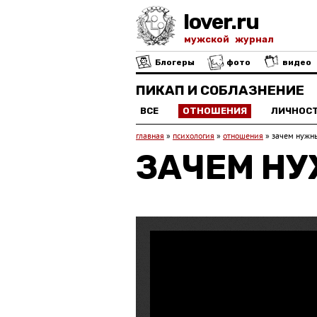
lover.ru
мужской журнал
Блогеры
фото
видео
ПИКАП И СОБЛАЗНЕНИЕ
ВСЕ
ОТНОШЕНИЯ
ЛИЧНОС
главная
»
психология
»
отношения
»
зачем нужн
ЗАЧЕМ Н