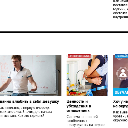
Как нача
поставле
мужчин, 
обстояте
внутренн
ОТНОШЕНИЯ
ОНЛАЙ
ованно влюбить в себя девушку
Ценности и
Хочу на
убеждения в
на окр
ак известно, в первую очередь
отношениях
оких эмоциях. Значит, для начала
Как выве
и вызвать. Как это сделать?
уровень 
Система ценностей
окружающ
влюбленных
притупляется на первое