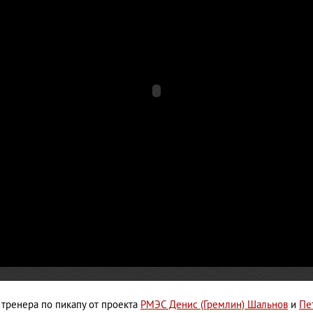
тренера по пикапу от проекта
РМЭС Денис (Гремлин) Шальнов
и
Пе