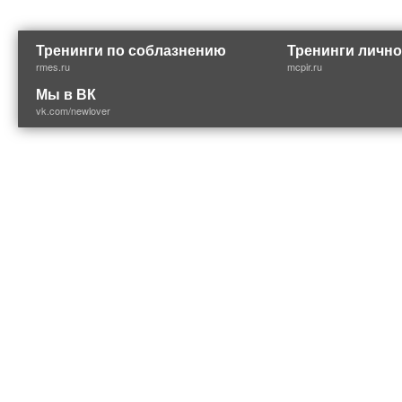
Тренинги по соблазнению
Тренинги лично
rmes.ru
mcpir.ru
Мы в ВК
vk.com/newlover