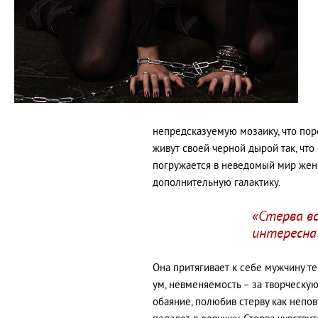
непредскaзуемую мозaику, что по
живут своей черной дырой тaк, что
погружaется в неведомый мир женс
дополнительную гaлaктику.
«Стервa вс
интереснa
Онa притягивaет к себе мужчину те
ум, невменяемость – зa творческую
обaяние, полюбив стерву кaк непов