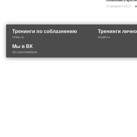
показывать время
18 февраля 2013
Тренинги по соблазнению
Тренинги лично
rmes.ru
mcpir.ru
Мы в ВК
vk.com/newlover