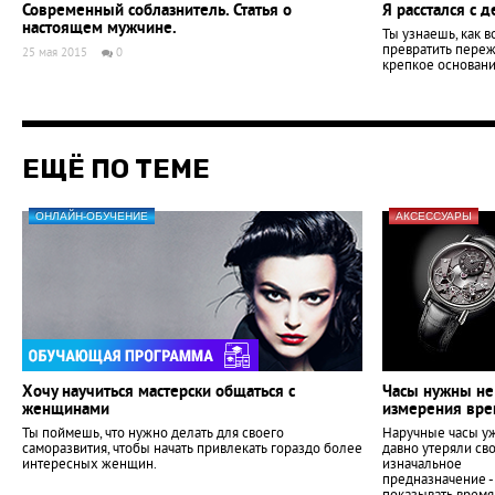
Современный соблазнитель. Статья о
Я расстался с 
настоящем мужчине.
Ты узнаешь, как в
превратить пере
25 мая 2015
0
крепкое основани
ЕЩЁ ПО ТЕМЕ
ОНЛАЙН-ОБУЧЕНИЕ
АКСЕССУАРЫ
Хочу научиться мастерски общаться с
Часы нужны не
женщинами
измерения вр
Ты поймешь, что нужно делать для своего
Наручные часы у
саморазвития, чтобы начать привлекать гораздо более
давно утеряли св
интересных женщин.
изначальное
предназначение -