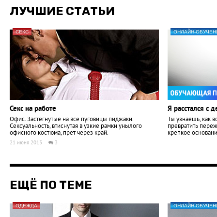
ЛУЧШИЕ СТАТЬИ
СЕКС
ОНЛАЙН-ОБУЧЕН
Секс на работе
Я расстался с 
Офис. Застегнутые на все пуговицы пиджаки.
Ты узнаешь, как в
Сексуальность, втиснутая в узкие рамки унылого
превратить пере
офисного костюма, прет через край.
крепкое основани
21 июня 2013
3
ЕЩЁ ПО ТЕМЕ
ОДЕЖДА
ОНЛАЙН-ОБУЧЕН