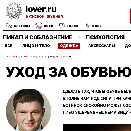
lover.ru
мужской журнал
Блогеры
фото
видео
о нас
ПИКАП И СОБЛАЗНЕНИЕ
ПСИХОЛОГИЯ
ВСЕ
ЛИЦО И ТЕЛО
ОДЕЖДА
АКСЕССУАРЫ
Д
главная
»
стиль
»
одежда
»
уход за обувью
УХОД ЗА ОБУВЬ
CДЕЛАТЬ ТАК, ЧТОБЫ ОБУВЬ БЫЛ
ВПОЛНЕ НАМ ПОД СИЛУ. ПРИ К
БОТИНОК СПОКОЙНО МОЖЕТ СОСТА
ЛИБО УЩЕРБА ВНЕШНЕМУ ВИДУ 