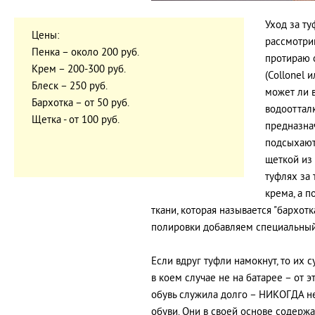
Уход за ту
Цены:
рассмотрим
Пенка – около 200 руб.
протираю 
Крем – 200-300 руб.
(Collonel 
Блеск – 250 руб.
может ли в
Бархотка – от 50 руб.
водоотталк
Щетка - от 100 руб.
предназнач
подсыхают,
щеткой из
туфлях за 
крема, а 
ткани, которая называется "бархотк
полировки добавляем специальный 
Если вдруг туфли намокнут, то их 
в коем случае не на батарее – от э
обувь служила долго – НИКОГДА н
обуви. Они в своей основе содержа