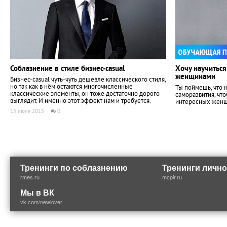
Соблазнение в стиле бизнес-casual
Хочу научиться
женщинами
Бизнес-casual чуть-чуть дешевле классического стиля,
но так как в нём остаются многочисленные
Ты поймешь, что 
классические элементы, он тоже достаточно дорого
саморазвития, чт
выглядит. И именно этот эффект нам и требуется.
интересных женщ
15 июля 2015
0
Тренинги по соблазнению
Тренинги лично
rmes.ru
mcpir.ru
Мы в ВК
vk.com/newlover