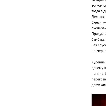
История 
всяком с
тогда в 
Делался 
Смеси ку
очень за
Придумал
бамбука.
без спус
по- черно
Курение 
одному н
помине. 
перегова
допускал