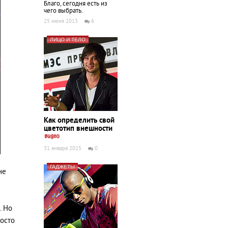
Благо, сегодня есть из
чего выбрать.
25 июня 2013
6
ЛИЦО И ТЕЛО
Как определить свой
цветотип внешности
31 января 2015
0
ГАДЖЕТЫ
не
. Но
росто