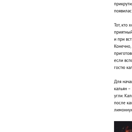
прикрути
появилась
Тот, кто
приятный
и при вс
Конечно,
приготов
если всп
гостю ка
Для начал
кальян – 
угли. Ка
после ка
лимонную