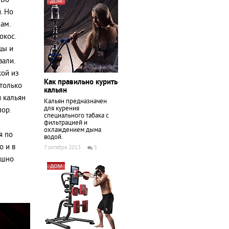
 Во
ДОМ
. Но
ам.
окос.
цы и
вали.
кой из
Как правильно курить
 только
кальян
и кальян
Кальян предназначен
для курения
пор.
специального табака с
фильтрацией и
охлаждением дыма
я по
водой.
о и в
7 октября 2013
5
ешно
ДОМ