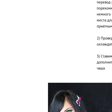
перевод п
порекоме
немного 
места дл
приятным
2) Прове
охлаждат
3) Стави
дополнит
чаша.