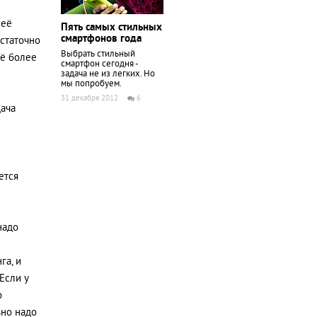
неё
Пять самых стильных
смартфонов года
остаточно
Выбрать стильный
щё более
смартфон сегодня -
задача не из легких. Но
мы попробуем.
31 декабря 2012
6
дача
ется
надо
га, и
Если у
о
ьно надо