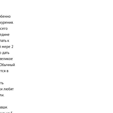
собенно
курения.
всего
редине
пать к
й мере 2
о дать
 великое
. Обычный
тся в
ть
ки любят
ли.
чаши.