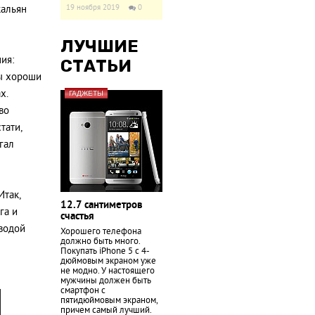
19 ноября 2019
0
кальян
ЛУЧШИЕ
ия:
СТАТЬИ
ны хороши
х.
ГАДЖЕТЫ
во
тати,
гал
Итак,
12.7 сантиметров
га и
счастья
 водой
Хорошего телефона
должно быть много.
Покупать iPhone 5 с 4-
дюймовым экраном уже
не модно. У настоящего
мужчины должен быть
смартфон с
пятидюймовым экраном,
причем самый лучший.