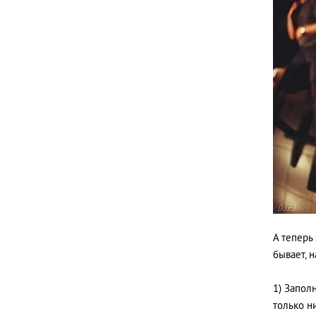
А теперь
бывает, н
1) Запол
только н