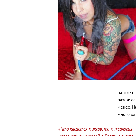
патоке с
различае
менее. Н
много «д
«Что касается миксов, то миксология -