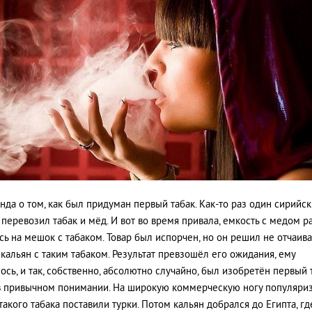
енда о том, как был придуман первый табак. Как-то раз один сирийс
 перевозил табак и мёд. И вот во время привала, емкость с медом р
сь на мешок с табаком. Товар был испорчен, но он решил не отчаива
 кальян с таким табаком. Результат превзошёл его ожидания, ему
ось, и так, собственно, абсолютно случайно, был изобретён первый 
в привычном понимании. На широкую коммерческую ногу популяри
такого табака поставили турки. Потом кальян добрался до Египта, гд