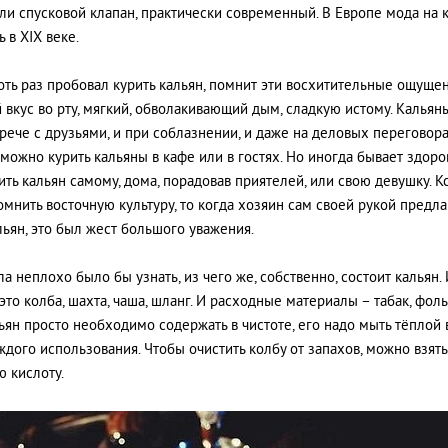
ли спусковой клапан, практически современный. В Европе мода на 
 в XIX веке.
 хоть раз пробовал курить кальян, помнит эти восхитительные ощущен
 вкус во рту, мягкий, обволакивающий дым, сладкую истому. Калья
трече с друзьями, и при соблазнении, и даже на деловых переговора
 можно курить кальяны в кафе или в гостях. Но иногда бывает здоро
ить кальян самому, дома, порадовав приятелей, или свою девушку. Кс
омнить восточную культуру, то когда хозяин сам своей рукой предла
льян, это был жест большого уважения.
а неплохо было бы узнать, из чего же, собственно, состоит кальян. 
это колба, шахта, чаша, шланг. И расходные материалы – табак, фоль
льян просто необходимо содержать в чистоте, его надо мыть тёплой
ждого использования. Чтобы очистить колбу от запахов, можно взять
 кислоту.