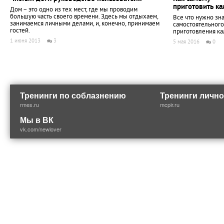
приготовить ка
Дом – это одно из тех мест, где мы проводим
большую часть своего времени. Здесь мы отдыхаем,
Все что нужно зна
занимаемся личными делами, и, конечно, принимаем
самостоятельного
гостей.
приготовления ка
1 июня 2013
3
5 мая 2016
0
Тренинги по соблазнению
Тренинги лично
rmes.ru
mcpir.ru
Мы в ВК
vk.com/newlover