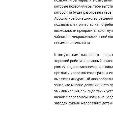
позволяли бы управлять бытовыми 
которые позволили бы тебе вытста
которой та будет разогревать тебе 
Абсолютное большинство решений 
подавать электричество на потребит
возможности превратить твою глуп
чайники и микроволновки в ней еще
несамостоятельными.
К тому же, нам главное что — пораз
хороший роботизированный пылесос
рюмку чая, она закономерно ожида
признаки холостятского срача, а ту
выезжает аккуратный дискообразны
узнав, что многие девушки (и это 
умимимиления при виде таких устр
щенок с переломом ноги, а не безд
заводах руками малолетних детей-