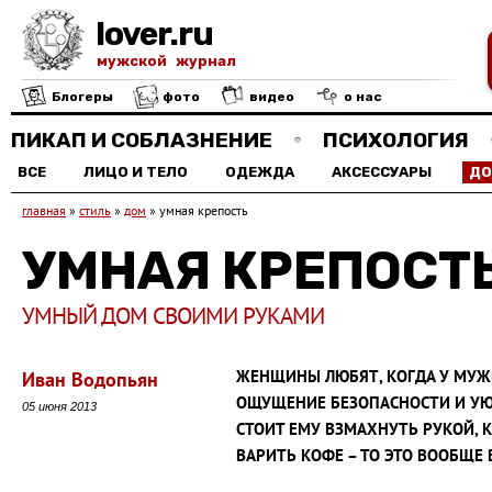
lover.ru
мужской журнал
Блогеры
фото
видео
о нас
ПИКАП И СОБЛАЗНЕНИЕ
ПСИХОЛОГИЯ
ВСЕ
ЛИЦО И ТЕЛО
ОДЕЖДА
АКСЕССУАРЫ
Д
главная
»
стиль
»
дом
»
умная крепость
УМНАЯ КРЕПОСТ
УМНЫЙ ДОМ СВОИМИ РУКАМИ
ЖЕНЩИНЫ ЛЮБЯТ, КОГДА У МУЖИ
Иван Водопьян
ОЩУЩЕНИЕ БЕЗОПАСНОСТИ И УЮТ
05 июня 2013
СТОИТ ЕМУ ВЗМАХНУТЬ РУКОЙ, 
ВАРИТЬ КОФЕ – ТО ЭТО ВООБЩЕ