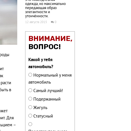
одежда, но максимально
передающая образ
элегантности и
утончённости.
12 августа 2015
0
ВНИМАНИЕ,
ВОПРОС!
ороды
Какой у тебя
автомобиль?
ит
Нормальный у меня
ак
автомобиль
 расти
быть в
Самый лучший!
Подержанный
Жигуль
ожет
Статусный
ит. Для
льцием –