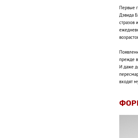
Первые г
Дэвида Б
стразов 
ежедневн
возрасто
Появлени
прежде в
И даже д
пересмар
входят м
ФОР