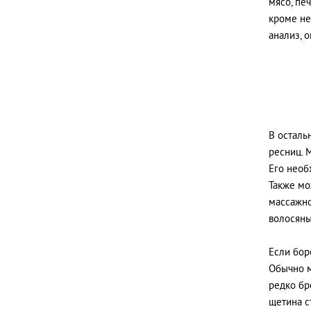
мясо, пе
кроме не
анализ, 
В осталь
ресниц. 
Его необх
Также мо
массажно
волосяны
Если бор
Обычно м
редко бр
щетина с