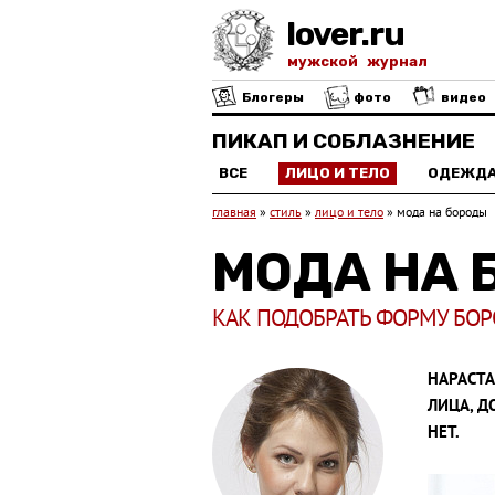
lover.ru
мужской журнал
Блогеры
фото
видео
ПИКАП И СОБЛАЗНЕНИЕ
ВСЕ
ЛИЦО И ТЕЛО
ОДЕЖД
главная
»
стиль
»
лицо и тело
»
мода на бороды
МОДА НА 
КАК ПОДОБРАТЬ ФОРМУ БОР
НАРАСТА
ЛИЦА, Д
НЕТ.