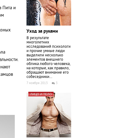
а Пита и
ом
азных
Уход за руками
В результате
многолетних
исследований психологи
и прочие умные люди
ола
выделили несколько
альности.
элементов внешнего
облика любого человека,
инают
на которые, как правило,
обращают внимание его
самцов
собеседники…
7 ноября 2013
3
ЛИЦО И ТЕЛО