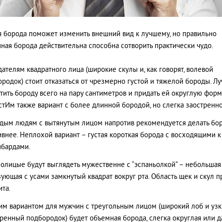
я борода поможет изменить внешний вид к лучшему, но правильно
ная борода действительна способна сотворить практически чудо.
ателям квадратного лица (широкие скулы и, как говорят, волевой
родок) стоит отказаться от чрезмерно густой и тяжелой бороды. Л
тить бороду всего на пару сантиметров и придать ей округлую форм
тИм также вариант с более длинной бородой, но слегка заостренно
дым людям с вытянутым лицом напротив рекомендуется делать бо
внее. Неплохой вариант – густая короткая борода с восходящими 
нбардами.
олицые будут выглядеть мужественне с “эспаньолкой” – небольшая
ующая с усами замкнутый квадрат вокруг рта. Область щек и скул п
та.
м вариантом для мужчин с треугольным лицом (широкий лоб и уз
ренный подбородок) будет объемная борода, слегка округлая или 