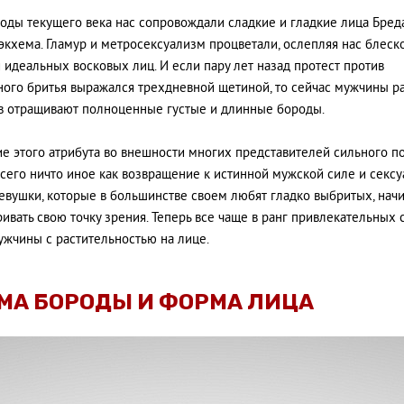
оды текущего века нас сопровождали сладкие и гладкие лица Бред
экхема. Гламур и метросексуализм процветали, ослепляя нас блеск
и идеальных восковых лиц. И если пару лет назад протест против
ого бритья выражался трехдневной щетиной, то сейчас мужчины р
в отращивают полноценные густые и длинные бороды.
е этого атрибута во внешности многих представителей сильного п
сего ничто иное как возвращение к истинной мужской силе и сексу
евушки, которые в большинстве своем любят гладко выбритых, нач
ивать свою точку зрения. Теперь все чаще в ранг привлекательных 
ужчины с растительностью на лице.
МА БОРОДЫ И ФОРМА ЛИЦА