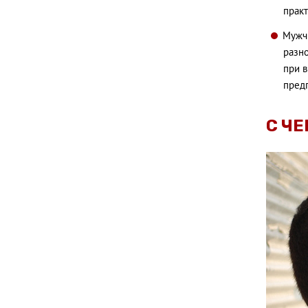
практ
Мужчи
разно
при 
пред
С ЧЕ