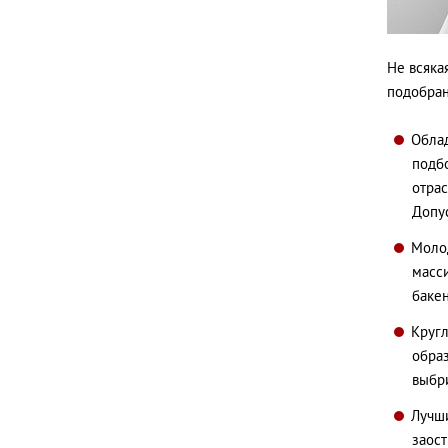
Не всяка
подобран
Облад
подбо
отрас
Допус
Моло
масси
баке
Кругл
образ
выбри
Лучши
заост