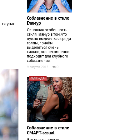
Соблазнение в стиле
Гламур
м случае
Основная особенность
стиля Гламур в том, что
нужно выделяться среди
толпы, причём
выделяться очень
сильно, что несомненно
подходит для клубного
соблазнения.
9 августа 2015
0
ОДЕЖДА
Соблазнение в стиле
СМАРТ-casual
Это повседневная