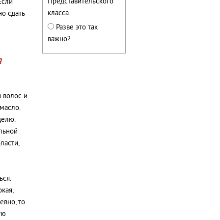
Представительского
Если
класса
о сдать
Разве это так
важно?
я
 волос и
масло.
делю.
льной
ласти,
ься.
кая,
евно, то
ую