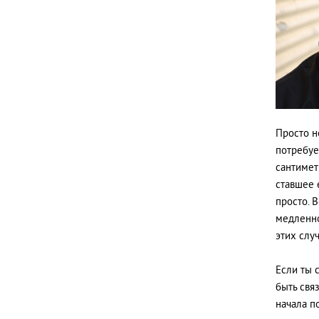
Просто н
потребуе
сантимет
ставшее 
просто. 
медленно,
этих слу
Если ты 
быть свя
начала п