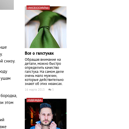
АКСЕССУАРЫ
учше
Все о галстуках
у.
Обращая внимание на
й снизу.
детали, можно быстро
определить качество
роду
галстука. На самом деле
очень мало мужчин,
к ушам
которые действительно
знают об этих нюансах.
16 марта 2013
5
 бородка,
ОДЕЖДА
ри этом
кий
даже