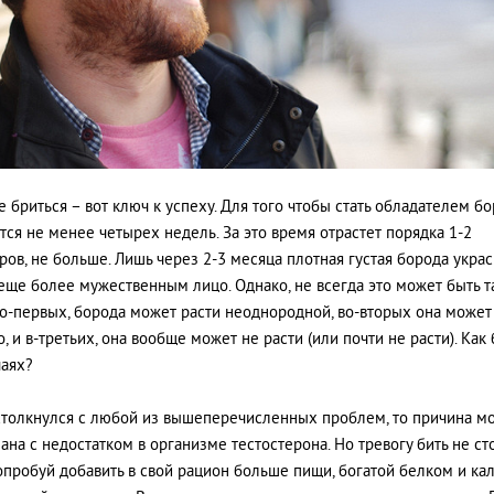
е бриться – вот ключ к успеху. Для того чтобы стать обладателем б
тся не менее четырех недель. За это время отрастет порядка 1-2
ров, не больше. Лишь через 2-3 месяца плотная густая борода украс
еще более мужественным лицо. Однако, не всегда это может быть т
Во-первых, борода может расти неоднородной, во-вторых она может
 и в-третьих, она вообще может не расти (или почти не расти). Как 
чаях?
столкнулся с любой из вышеперечисленных проблем, то причина м
зана с недостатком в организме тестостерона. Но тревогу бить не сто
опробуй добавить в свой рацион больше пищи, богатой белком и ка