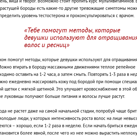
чень, яйца и творог. Возможно стоит пропить курс мультивитаминов. 
растущей бороды есть какие-то другие тревожащие симптомы можн
определить уровень тестостерона и проконсультироваться с врачом.
«Тебе помогут методы, которые
девушки используют для отращивани
волос и ресниц»
ном помогут методы, которые девушки используют для отращивания
Можно втирать в бороду массажными движениями теплое репейное 
одимо оставить на 1-2 часа, а затем смыть. Повторять 1-3 раза в не
жно ежедневно массировать кожу под бородой при помощи специа
й щетки с мягкой щетиной. Это улучшает кровоснабжение в этой об
е луковицы получают больше питания и волосы лучше растут.
ода не растет даже на самой начальной стадии, попробуй чаще брит
олодые люди, у которых интенсивность роста волос на лице невысо
еются – хорошо, если 1-2 раза в неделю. Если начать бриться ежедн
тановится более явной, после чего из нее можно вырастить неплох