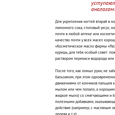
уступаю
аналогам
Для укрепления ногтей втирай в но
лимонного сока, столовый уксус, к
почти в любой аптеке или косметич
качество почти у всех масел хорош
«Косметическое масло фирмы «Рассв
куришь, для тебя особый совет: п
раствором перекиси водорода или 
После того, как помыл руки, не з
бальзамом, при этом одновременн
движениями от кончиков пальцев к 
мылом или чем попало, а хорошим 
жидкое мыло) со смягчающими и б
полезными добавками, оказывающ
действие (например, с масляным э
дерева и т.д).