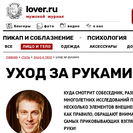
lover.ru
мужской журнал
Блогеры
фото
видео
о нас
ПИКАП И СОБЛАЗНЕНИЕ
ПСИХОЛОГИЯ
ВСЕ
ЛИЦО И ТЕЛО
ОДЕЖДА
АКСЕССУАРЫ
Д
главная
»
стиль
»
лицо и тело
»
уход за руками
УХОД ЗА РУКАМИ
КУДА СМОТРИТ СОБЕСЕДНИК, РАЗ
МНОГОЛЕТНИХ ИССЛЕДОВАНИЙ П
НЕСКОЛЬКО ЭЛЕМЕНТОВ ВНЕШНЕГ
КАК ПРАВИЛО, ОБРАЩАЮТ ВНИМА
САМЫХ ПРИКОВЫВАЮЩИХ ВЗГЛЯД
РУКИ!