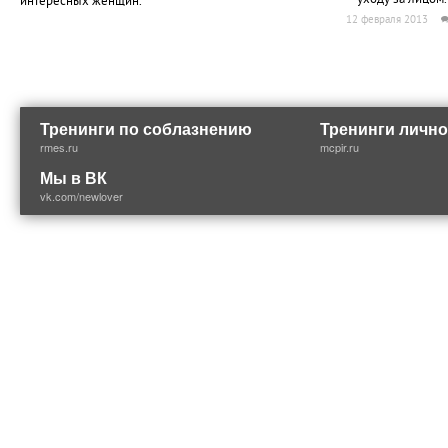
интересных женщин.
12 февраля 2013
Тренинги по соблазнению
Тренинги лично
rmes.ru
mcpir.ru
Мы в ВК
vk.com/newlover