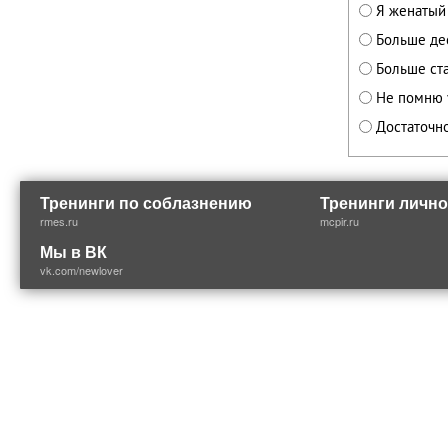
Я женатый
Больше де
Больше ст
Не помню 
Достаточн
Тренинги по соблазнению
Тренинги лично
rmes.ru
mcpir.ru
Мы в ВК
vk.com/newlover