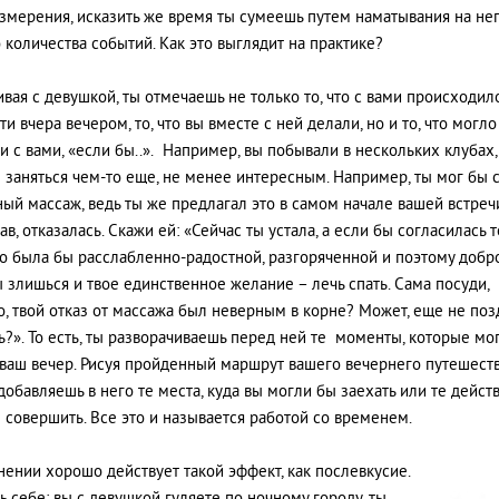
змерения, исказить же время ты сумеешь путем наматывания на не
о количества событий. Как это выглядит на практике?
ивая с девушкой, ты отмечаешь не только то, что с вами происходил
и вчера вечером, то, что вы вместе с ней делали, но и то, что могл
и с вами, «если бы..». Например, вы побывали в нескольких клубах,
 заняться чем-то еще, не менее интересным. Например, ты мог бы 
ный массаж, ведь ты же предлагал это в самом начале вашей встречи,
в, отказалась. Скажи ей: «Сейчас ты устала, а если бы согласилась т
то была бы расслабленно-радостной, разгоряченной и поэтому добро
ы злишься и твое единственное желание – лечь спать. Сама посуди,
, твой отказ от массажа был неверным в корне? Может, еще не поз
ь?». То есть, ты разворачиваешь перед ней те моменты, которые мо
 ваш вечер. Рисуя пройденный маршрут вашего вечернего путешеств
добавляешь в него те места, куда вы могли бы заехать или те действ
 совершить. Все это и называется работой со временем.
нении хорошо действует такой эффект, как послевкусие.