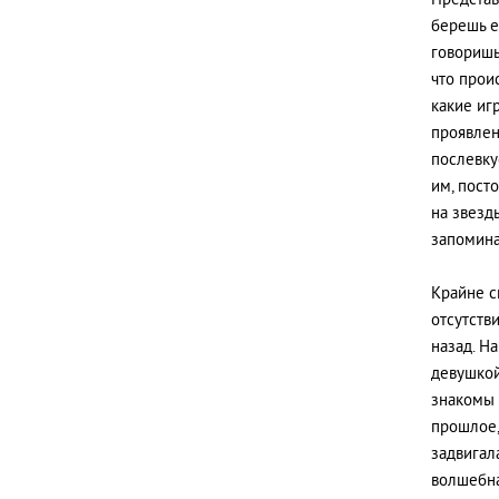
Представ
берешь е
говоришь 
что прои
какие игр
проявлен
послевку
им, пост
на звезд
запомина
Крайне с
отсутств
назад. На
девушкой
знакомы 
прошлое,
задвигал
волшебна