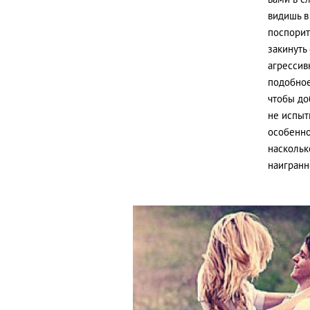
вами в с
видишь в
поспорит
закинуть
агрессив
подобное
чтобы до
не испыт
особенно
наскольк
наигранн