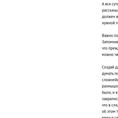
А вся сут
рассказы,
должен в
нужной т
Важно по
Запомнив
что преж
можно ча
Создай д
думать п
сложнейш
размышля
было, и 
закрались
что в сл
об этом 