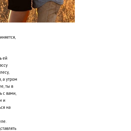
иняется,
ь ей
ассу
лесу,
, а утром
е, ты в
 с вами,
и и
ься на
ле.
ставлять