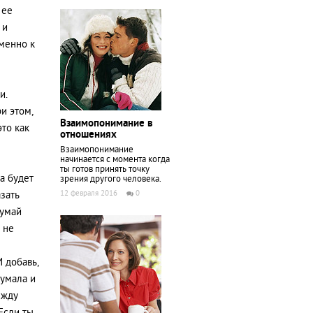
 ее
 и
именно к
и.
и этом,
Взаимопонимание в
это как
отношениях
Взаимопонимание
начинается с момента когда
ты готов принять точку
а будет
зрения другого человека.
12 февраля 2016
0
зать
думай
 не
И добавь,
думала и
ежду