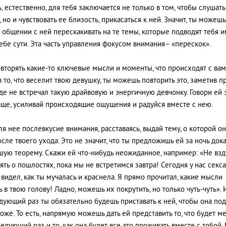
ь, естественно, для тебя заключается не только в том, чтобы слушать
 но и чувствовать ее близость, прикасаться к ней. Значит, ты можешь
 общении с ней перескакивать на те темы, которые подводят тебя 
ебе сути. Эта часть управления фокусом внимания– «перескок».
вторять какие-то ключевые мысли и моменты, что происходят с вам
 то, что веселит твою девушку, ты можешь повторить это, заметив пр
де не встречал такую драйвовую и энергичную девчонку. Говори ей 
ще, усиливай происходящие ощущения и радуйся вместе с нею.
ля нее послевкусие внимания, расставаясь, выдай тему, о которой он
осле твоего ухода. Это не значит, что ты предложишь ей за ночь дока
ую теорему. Скажи ей что-нибудь неожиданное, например: «Не вз
ть о пошлостях, пока мы не встретимся завтра! Сегодня у нас секса
я видел, как ты мучалась и краснела. Я прямо прочитал, какие мысли
 в твою голову! Ладно, можешь их покрутить, но только чуть-чуть». 
едующий раз ты обязательно будешь приставать к ней, чтобы она по
тоже. То есть, напрямую можешь дать ей представить то, что будет м