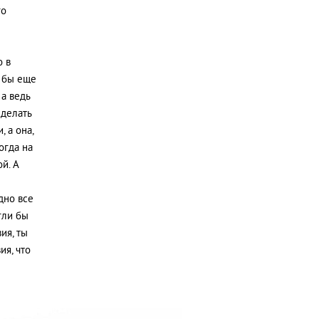
го
о в
о бы еще
 а ведь
сделать
 а она,
огда на
й. А
дно все
гли бы
ия, ты
ия, что