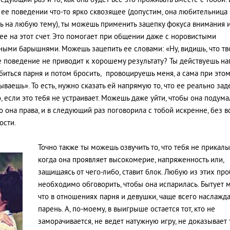
ледующий раз и то, как она будет все это проживать вместе с тобой.
 ее поведении что-то ярко сквозящее (допустим, она любительница
ь на любую тему), ты можешь применить зацепку фокуса внимания 
 ее на этот счет. Это помогает при общении даже с норовистыми
ными барышнями. Можешь зацепить ее словами: «Ну, видишь, что тв
 поведение не приводит к хорошему результату? Ты действуешь на
биться парня и потом бросить, провоцируешь меня, а сама при это
ываешь». То есть, нужно сказать ей напрямую то, что ее реально заде
, если это тебя не устраивает. Можешь даже уйти, чтобы она подума
о она права, и в следующий раз поговорила с тобой искренне, без в
ости.
Точно также ты можешь озвучить то, что тебя не прикалы
когда она проявляет высокомерие, напряженность или,
защищаясь от чего-либо, ставит блок. Любую из этих пр
необходимо обговорить, чтобы она испарилась. Бытует 
что в отношениях парня и девушки, чаще всего наслажд
парень. А, по-моему, в выигрыше остается тот, кто не
заморачивается, не ведет натужную игру, не доказывает