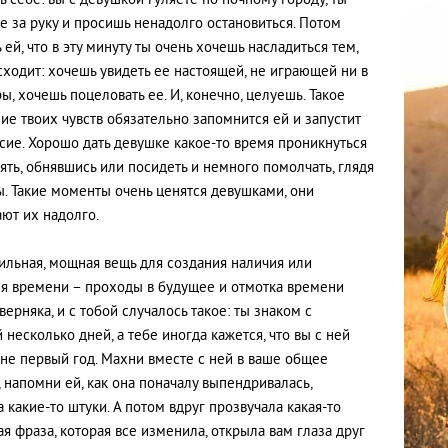
ь себе: вы с девушкой гуляете по ночному городу, ты
е за руку и просишь ненадолго остановиться. Потом
ей, что в эту минуту ты очень хочешь насладиться тем,
сходит: хочешь увидеть ее настоящей, не играющей ни в
ы, хочешь поцеловать ее. И, конечно, целуешь. Такое
ие твоих чувств обязательно запомнится ей и запустит
сие. Хорошо дать девушке какое-то время проникнуться
оять, обнявшись или посидеть и немного помолчать, глядя
ы. Такие моменты очень ценятся девушками, они
ют их надолго.
ильная, мощная вещь для создания наличия или
ия времени – проходы в будущее и отмотка времени
верняка, и с тобой случалось такое: ты знаком с
 несколько дней, а тебе иногда кажется, что вы с ней
не первый год. Махни вместе с ней в ваше общее
 напомни ей, как она поначалу выпендривалась,
а какие-то штуки. А потом вдруг прозвучала какая-то
я фраза, которая все изменила, открыла вам глаза друг