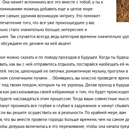
 Она начнет вспоминать все это вместе с тобой, а ты к
поминаниям можешь добавить еще и целое море
тем самым, удлиняя возникшую интригу. Это поможет
впечатление того, что все уже произошедшее у вас
ьно стало значительно больше, интереснее и
ьнее. Так случается всегда, ведь категория времени значительно удл
 обсуждаем ее, делаем на ней акцент.
мое можно сказать и по поводу проходов в будущее. Когда ты будеш
вать, как вы с ней отправитесь отдыхать, постарайся наобещать ей м
тей: песок, щекочущий ее пяточки, романтичную музыку, прогулки в 
ном солнечными лучами…. Обнявшись, вы классно проведете время
т под твоим пледом, которым ты ее укроешь. Делая проход в будуще
асках рассказываешь своей избраннице о том, что будет происходить
 будете наслаждаться этим процессом. Тогда ваши совместные мысл
танут проникать все глубже и глубже в задуманное и начнут сбыват
если вы решите осуществить их в реальности. По крайней мере, вам
я, что вы вместе провели гораздо больше времени, чем на самом де
тобы девушка включилась в это переживание, чтобы она начала пред