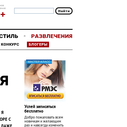
ное
чение
8+
СТИЛЬ
РАЗВЛЕЧЕНИЯ
КОНКУРС
БЛОГЕРЫ
МАСТЕР-КЛАСС
Я
Успей записаться
бесплатно
 Я
Добро пожаловать всем
ОРЕ С
новичкам и желающим
раз и навсегда изменить
Е ДАЖЕ