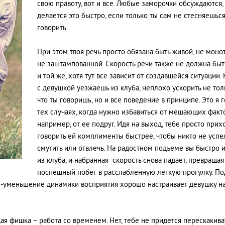
свою правоту, вот и все. Любые заморочки обсуждаются,
делается это быстро, если только ты сам не стесняешьс
говорить.
При этом твоя речь просто обязана быть живой, не моно
не заштампованной. Скорость речи также не должна быт
и той же, хотя тут все зависит от создавшейся ситуации. 
с девушкой уезжаешь из клуба, неплохо ускорить не толь
что ты говоришь, но и все поведение в принципе. Это я 
тех случаях, когда нужно избавиться от мешающих факт
например, от ее подруг. Идя на выход, тебе просто прих
говорить ей комплименты быстрее, чтобы никто не успе
смутить или отвлечь. На радостном подъеме вы быстро 
из клуба, и набранная скорость снова падает, превращая
поспешный побег в расслабленную легкую прогулку. П
-уменьшение динамики восприятия хорошо настраивает девушку н
я фишка – работа со временем. Нет, тебе не придется перескакива