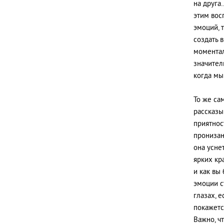
на друга…
этим вос
эмоций, 
создать 
моментал
значител
когда мы
То же са
рассказы
приятнос
пронизан
она усне
ярких кр
и как вы
эмоции с
глазах, 
покажетс
Важно, ч