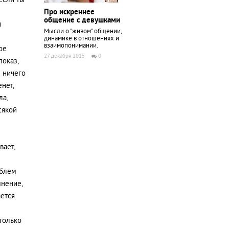
 Если ты
Про искреннее
общение с девушками
и
Мысли о "живом" общении,
динамике в отношениях и
взаимопонимании.
ое
27 декабря 2015
0
показ,
м ничего
нет,
ла,
сякой
вает,
облем
мнение,
ается
 только