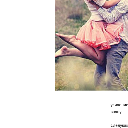
усиление
волну.
Следующа