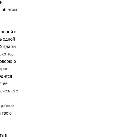
 и
я об этом
тонной и
ь одной
Когда ты
ко то,
говорю о
оров,
одится
л ее
исчезаете
одобное
а твою
ть в