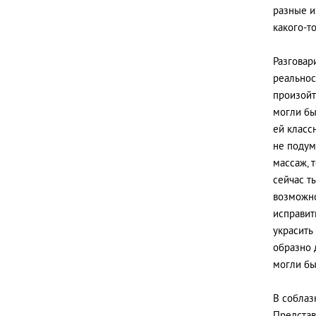
разные и
какого-т
Разговар
реальност
произойт
могли бы
ей класс
не подума
массаж, 
сейчас т
возможно
исправит
украсить
образно 
могли бы
В соблаз