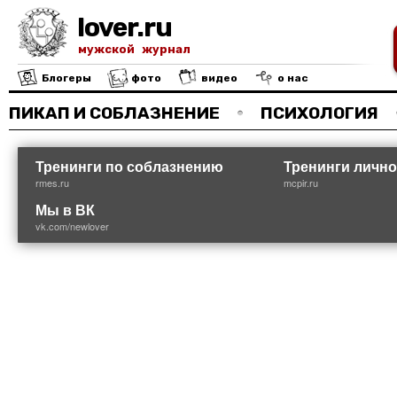
lover.ru
мужской журнал
Блогеры
фото
видео
о нас
ПИКАП И СОБЛАЗНЕНИЕ
ПСИХОЛОГИЯ
Тренинги по соблазнению
Тренинги лично
rmes.ru
mcpir.ru
Мы в ВК
vk.com/newlover