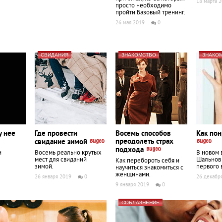
18 марта 
просто необходимо
пройти Базовый тренинг.
26 мая 2019
0
СВИДАНИЯ
ЗНАКОМСТВО
ЗНАКО
у нее
Где провести
Восемь способов
Как пон
преодолеть страх
свидание зимой
подхода
и
Восемь реально крутых
В новом 
мест для свиданий
Шальнов 
Как перебороть себя и
зимой.
первого 
научиться знакомиться с
женщинами.
26 января 2019
0
26 декабр
9 января 2019
0
СОБЛАЗНЕНИЕ