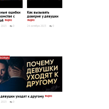
авные ошибки
Как вызывать
комстве с
доверие у девушки
кой
я 2023
0
24 октября 2023
0
МЕСЯЦА
 девушки уходят к другому
я 2023
0