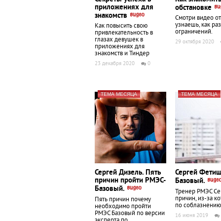
приложениях для
обстановке
знакомств
Смотри видео от
узнаешь, как р
Как повысить свою
ограничений.
привлекательность в
глазах девушек в
29 октября 2020
приложениях для
знакомств и Тиндер
23 декабря 2020
0
ТЕМА МЕСЯЦА
ТЕМА МЕСЯЦА
Сергей Дизель. Пять
Сергей Фетиш
причин пройти РМЭС-
Базовый.
Базовый.
Тренер РМЭС Се
причин, из-за к
Пять причин почему
по соблазнению
необходимо пройти
РМЭС Базовый по версии
16 июня 2019
эксперта по