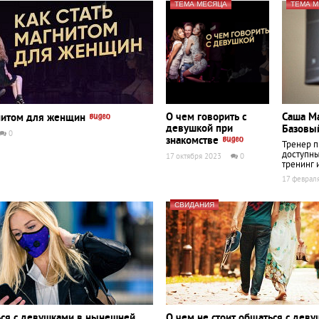
ТЕМА МЕСЯЦА
ТЕМА 
О чем говорить с
Саша Ма
гнитом для женщин
девушкой при
Базовы
0
знакомстве
Тренер п
доступны
17 октября 2023
0
тренинг 
17 феврал
СВИДАНИЯ
ься с девушками в нынешней
О чем не стоит общаться с деву