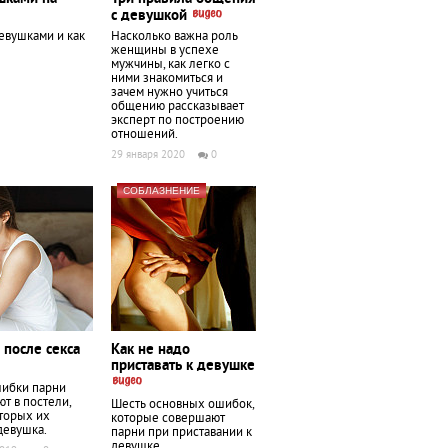
с девушкой
евушками и как
Насколько важна роль
женщины в успехе
мужчины, как легко с
ними знакомиться и
зачем нужно учиться
общению рассказывает
эксперт по построению
отношений.
29 января 2020
0
СОБЛАЗНЕНИЕ
после секса
Как не надо
приставать к девушке
шибки парни
т в постели,
Шесть основных ошибок,
торых их
которые совершают
девушка.
парни при приставании к
девушке.