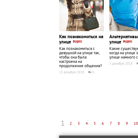
Как познакомиться на
Альтернативы
улице
улице
Как познакомиться с
Какие существу
девушкой на улице так,
когда на улице 
чтобы она была
улице намного 
настроена на
5 декабря 2018
продолжение общения?
15 декабря 2018
0
1
2
3
4
5
6
7
8
9
10