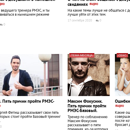
свиданиях
 ведущего тренера РМЭС, и ты
На какие темы лучше не общаться с д
азвиваться в нынешнем режиме
лучше уйти от этих тем.
17 сентября 2020
0
0
ТЕМА МЕСЯЦА
СЕКС
. Пять причин пройти РМЭС-
Максим Фокусник.
Ошибки 
Пять причин пройти
РМЭС-Базовый.
ргей Фетиш рассказывает свои пять
Какие о
оторых стоит пройти Базовый тренинг
совершаю
Тренер по соблазнению
.
после ко
Максим Фокусник
бросает 
рассказывает о пяти
0
причинах, из-за которых