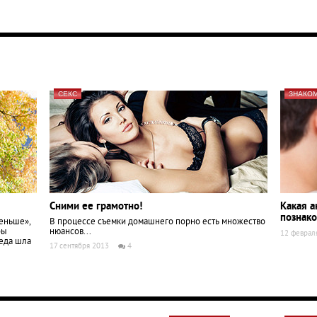
СЕКС
ЗНАКО
Сними ее грамотно!
Какая 
познако
меньше»,
В процессе съемки домашнего порно есть множество
бы
нюансов...
12 феврал
седа шла
17 сентября 2013
4