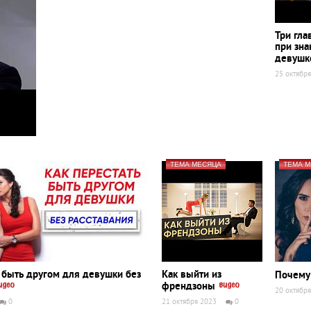
Три гл
при зна
девуш
25 октябр
ТЕМА МЕСЯЦА
ТЕМА 
ь быть другом для девушки без
Как выйти из
Почему
френдзоны
20 октябр
0
21 октября 2023
0