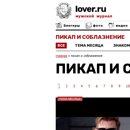
lover.ru
мужской журнал
Блогеры
фото
видео
ПИКАП И СОБЛАЗНЕНИЕ
ВСЕ
ТЕМА МЕСЯЦА
ЗНАКОМ
главная
»
пикап и соблазнение
ПИКАП И 
1
2
3
4
5
6
7
8
9
10
ТЕМА МЕСЯЦА