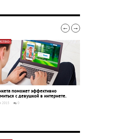
←
→
МСТВО
анкета поможет эффективно
миться с девушкой в интернете.
я 2015
0