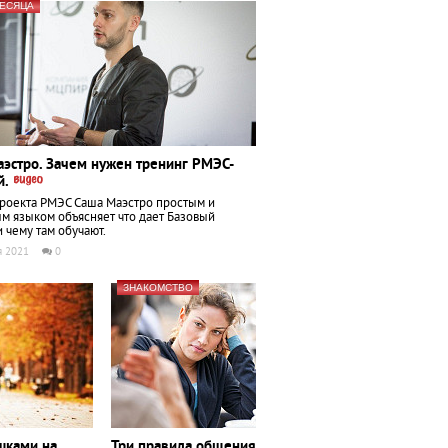
МЕСЯЦА
эстро. Зачем нужен тренинг РМЭС-
й.
роекта РМЭС Саша Маэстро простым и
м языком объясняет что дает Базовый
и чему там обучают.
я 2021
0
ЗНАКОМСТВО
шками на
Три правила общения