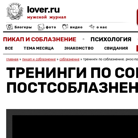
lover.ru
мужской журнал
Блогеры
фото
видео
о нас
ПИКАП И СОБЛАЗНЕНИЕ
ПСИХОЛОГИЯ
ВСЕ
ТЕМА МЕСЯЦА
ЗНАКОМСТВО
СВИДАНИЯ
главная
»
пикап и соблазнение
»
соблазнение
»
тренинги по соблазнению. рмэс-п
ТРЕНИНГИ ПО С
ПОСТСОБЛАЗНЕ