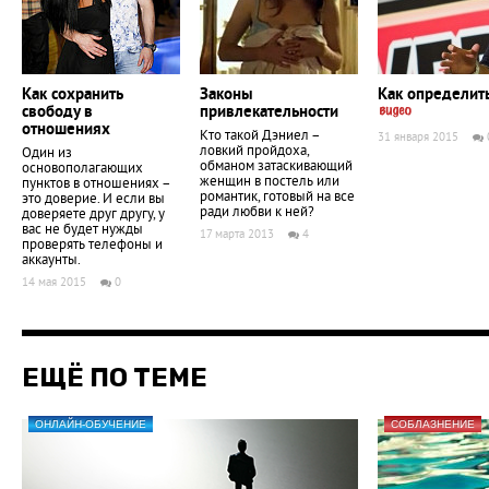
Как сохранить
Законы
Как определит
свободу в
привлекательности
отношениях
Кто такой Дэниел –
31 января 2015
ловкий пройдоха,
Один из
обманом затаскивающий
основополагающих
женщин в постель или
пунктов в отношениях –
романтик, готовый на все
это доверие. И если вы
ради любви к ней?
доверяете друг другу, у
вас не будет нужды
17 марта 2013
4
проверять телефоны и
аккаунты.
14 мая 2015
0
ЕЩЁ ПО ТЕМЕ
ОНЛАЙН-ОБУЧЕНИЕ
СОБЛАЗНЕНИЕ