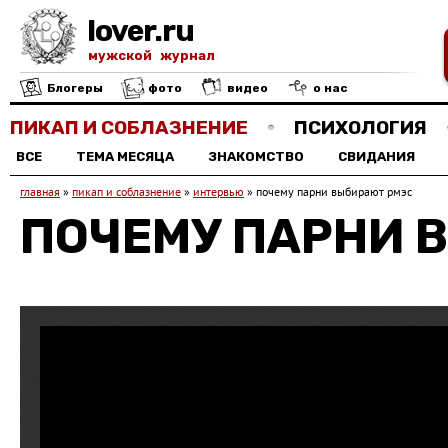
lover.ru
мужской журнал
Блогеры
фото
видео
о нас
ПИКАП И СОБЛАЗНЕНИЕ
ПСИХОЛОГИЯ
ВСЕ
ТЕМА МЕСЯЦА
ЗНАКОМСТВО
СВИДАНИЯ
главная
»
пикап и соблазнение
»
интервью
»
почему парни выбирают рмэс
ПОЧЕМУ ПАРНИ 