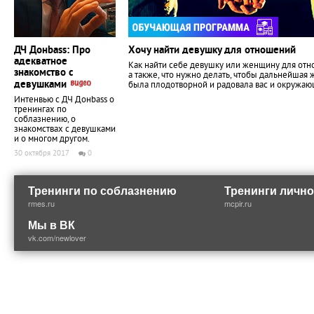
ДЧ Донbass: Про
Хочу найти девушку для отношений
адекватное
Как найти себе девушку или женщину для отн
знакомство с
а также, что нужно делать, чтобы дальнейшая 
девушками
была плодотворной и радовала вас и окружаю
Интенвью с ДЧ Донbass о
тренингах по
соблазнению, о
знакомствах с девушками
и о многом другом.
30 октября 2017
0
Тренинги по соблазнению
Тренинги лично
rmes.ru
mcpir.ru
Мы в ВК
vk.com/newlover