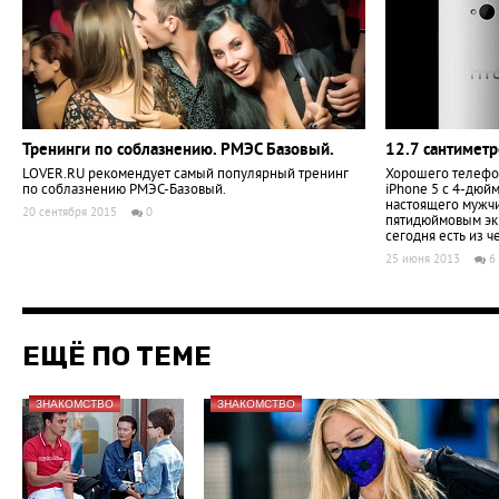
Тренинги по соблазнению. РМЭС Базовый.
12.7 сантиметр
LOVER.RU рекомендует самый популярный тренинг
Хорошего телефон
по соблазнению РМЭС-Базовый.
iPhone 5 с 4-дюй
настоящего мужч
20 сентября 2015
0
пятидюймовым экр
сегодня есть из ч
25 июня 2013
6
ЕЩЁ ПО ТЕМЕ
ЗНАКОМСТВО
ЗНАКОМСТВО