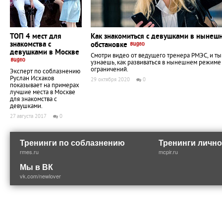
ТОП 4 мест для
Как знакомиться с девушками в нынеш
знакомства с
обстановке
девушками в Москве
Смотри видео от ведущего тренера РМЭС, и ты
узнаешь, как развиваться в нынешнем режиме
ограничений.
Эксперт по соблазнению
Руслан Исхаков
29 октября 2020
0
показывает на примерах
лучшие места в Москве
для знакомства с
девушками.
27 августа 2017
0
Тренинги по соблазнению
Тренинги лично
rmes.ru
mcpir.ru
Мы в ВК
vk.com/newlover