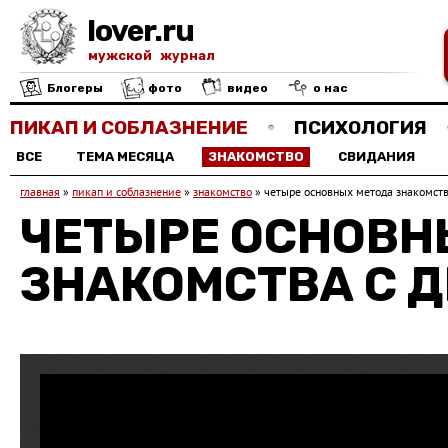
lover.ru
мужской журнал
Блогеры
фото
видео
о нас
ПИКАП И СОБЛАЗНЕНИЕ
ПСИХОЛОГИЯ
ВСЕ
ТЕМА МЕСЯЦА
ЗНАКОМСТВО
СВИДАНИЯ
главная
»
пикап и соблазнение
»
знакомство
»
четыре основных метода знакомст
ЧЕТЫРЕ ОСНОВН
ЗНАКОМСТВА С 