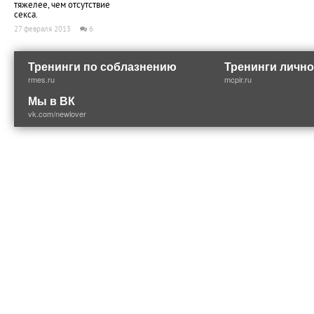
тяжелее, чем отсутствие
секса.
27 февраля 2013
6
Тренинги по соблазнению
Тренинги лично
rmes.ru
mcpir.ru
Мы в ВК
vk.com/newlover