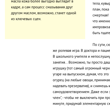
масла кожа более выгодно выглядит в
тела, кувы
кадре, а сам процесс смазывания друг
план, пока
другом маслом, возможно, станет одной
смертная!
из ключевых сцен.
что именно
импровиза
быть тщат
По сути, с
же ролевая игра. В доктора и пацие
В школьного учителя и непослушн
занятия... Возможно, ты просто д
игрушку (тот самый огромный черн
угаре на выпускном, думая, что эт
огурец (на любые овощи, принимаю
надевать презерватив), и снимешь 
самоудовлетворением. Даже если э
член", - чтобы не выключить при 
минуте, придумай элементарную 