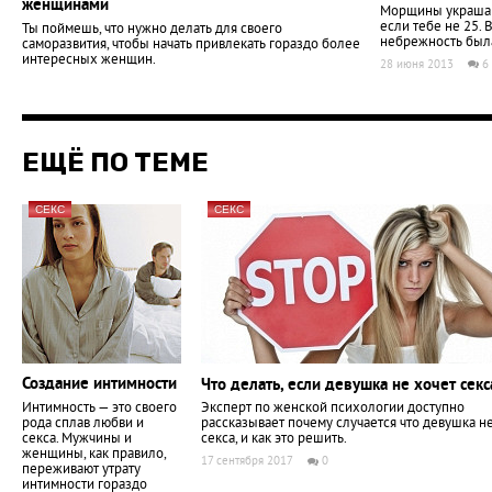
женщинами
Морщины украшаю
если тебе не 25. 
Ты поймешь, что нужно делать для своего
небрежность была
саморазвития, чтобы начать привлекать гораздо более
интересных женщин.
28 июня 2013
6
ЕЩЁ ПО ТЕМЕ
СЕКС
СЕКС
Создание интимности
Что делать, если девушка не хочет сек
Интимность — это своего
Эксперт по женской психологии доступно
рода сплав любви и
рассказывает почему случается что девушка н
секса. Мужчины и
секса, и как это решить.
женщины, как правило,
17 сентября 2017
0
переживают утрату
интимности гораздо