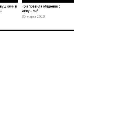
евушками в
Три правила общения с
ке
девушкой
05 марта 2020