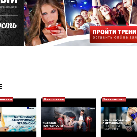
Е
логика
Отношения
Знакомство