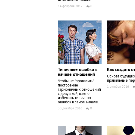
испытывать эмоции.
14 февраля 2017
0
Типичные ошибки в
Как создать о
начале отношений
Основа будущих 
правильные пер
Чтобы не "провалить"
построение
1 октября 2016
гармоничных отношений
с девушкой, важно
избежать типичных
ошибок в самом начале.
30 декабря 2016
0