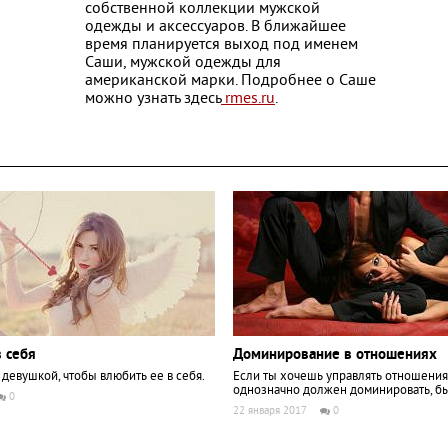
собственной коллекции мужской
одежды и аксессуаров. В ближайшее
время планируется выход под именем
Саши, мужской одежды для
американской марки. Подробнее о Саше
можно узнать здесь
rmes.ru
.
в себя
Доминирование в отношениях
с девушкой, чтобы влюбить ее в себя.
Если ты хочешь управлять отношения
однозначно должен доминировать, б
0
22 января 2017
0