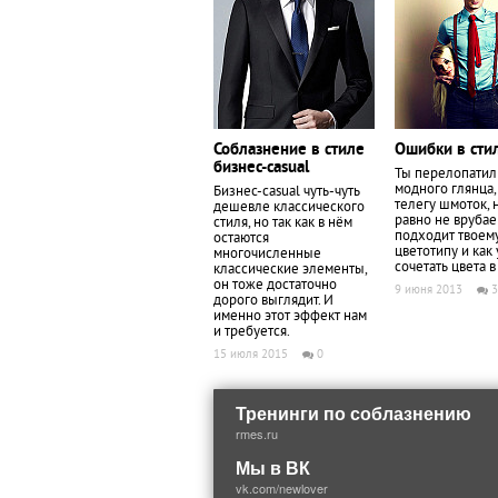
Соблазнение в стиле
Ошибки в сти
бизнес-casual
Ты перелопатил
модного глянца,
Бизнес-casual чуть-чуть
телегу шмоток, 
дешевле классического
равно не врубае
стиля, но так как в нём
подходит твоем
остаются
цветотипу и как
многочисленные
сочетать цвета 
классические элементы,
он тоже достаточно
9 июня 2013
3
дорого выглядит. И
именно этот эффект нам
и требуется.
15 июля 2015
0
Тренинги по соблазнению
rmes.ru
Мы в ВК
vk.com/newlover