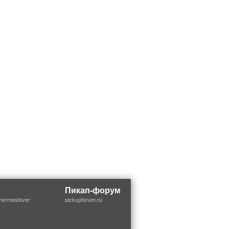
Пикап-форум
thermeslover
pickupforum.ru