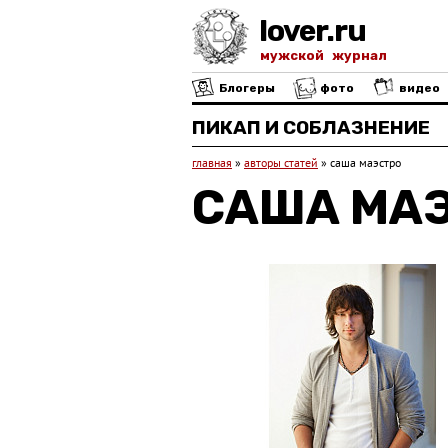
lover.ru
мужской журнал
Блогеры
фото
видео
ПИКАП И СОБЛАЗНЕНИЕ
главная
»
авторы статей
»
саша маэстро
САША МА