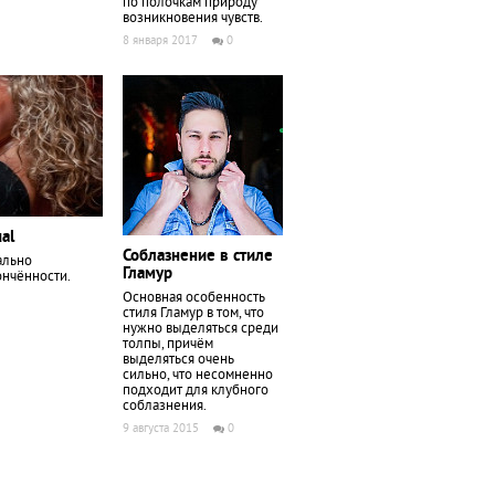
по полочкам природу
возникновения чувств.
8 января 2017
0
al
Соблазнение в стиле
ально
Гламур
ончённости.
Основная особенность
стиля Гламур в том, что
нужно выделяться среди
толпы, причём
выделяться очень
сильно, что несомненно
подходит для клубного
соблазнения.
9 августа 2015
0