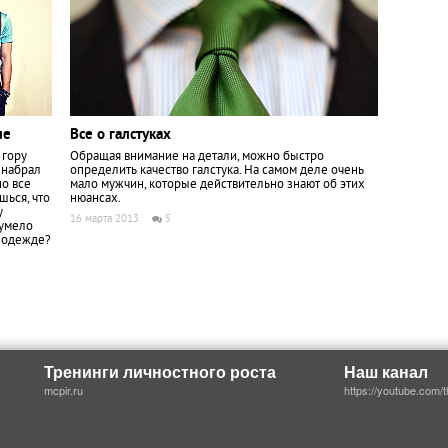
ле
Все о галстуках
 гору
Обращая внимание на детали, можно быстро
 набрал
определить качество галстука. На самом деле очень
но все
мало мужчин, которые действительно знают об этих
шься, что
нюансах.
у
16 марта 2013
5
 умело
в одежде?
Тренинги личностного роста
Наш канал
mcpir.ru
https://youtube.com/