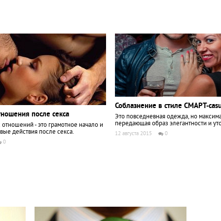
Соблазнение в стиле СМАРТ-casu
тношения после секса
Это повседневная одежда, но максим
передающая образ элегантности и ут
отношений - это грамотное начало и
вые действия после секса.
12 августа 2015
0
0