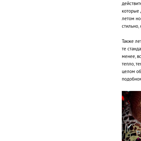
действит
которые д
летом нос
стильно,
Также ле
те станд
менее, вс
тепло, т
целом об
подобном