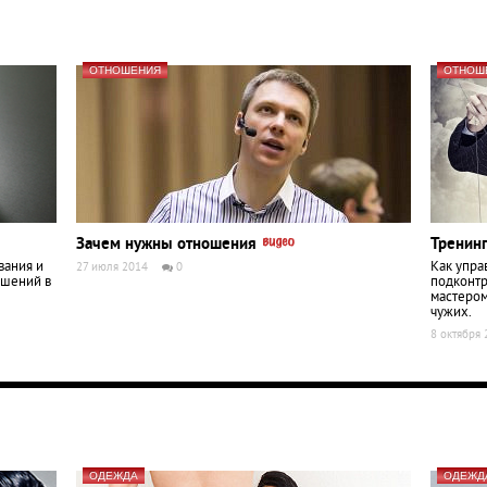
ОТНОШЕНИЯ
ОТНОШ
Зачем нужны отношения
Тренин
вания и
Как упра
27 июля 2014
0
ошений в
подконтр
мастером
чужих.
8 октября
ОДЕЖДА
ОДЕЖД