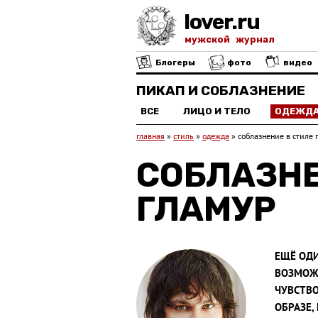
lover.ru
мужской журнал
Блогеры
фото
видео
ПИКАП И СОБЛАЗНЕНИЕ
ВСЕ
ЛИЦО И ТЕЛО
ОДЕЖД
главная
»
стиль
»
одежда
»
соблазнение в стиле 
СОБЛАЗНЕ
ГЛАМУР
ЕЩЁ ОДИ
ВОЗМОЖН
ЧУВСТВ
ОБРАЗЕ,