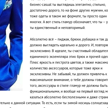
бизнес-casual ты выглядишь элегантно, стильно,
достаточно дорого, то на фоне других мужчин, к
тоже одеты в таком же формате, ты просто один 
многих. А вот стиль гламур обозначает, что ты – 
ты единственный и неповторимый.
Абсолютно всё – пиджак, брюки, рубашка и так да
должно выглядеть идеально и дорого. И, повторя
эксклюзивно. В идеале, ты счастливый обладател
единичного экземпляра этих брюк и прочей оде
Плюс яркость и пестрота цветов, а также максим
количество аксессуаров, которые тоже ярки и
эксклюзивны. Не забывай, ты должен привлечь к
максимальное внимание, о тебе должны говорит
того, аксессуары в стиле гламур не должны быть
функциональными, и вообще на первый взгляд м
казаться абсолютно бесполезными и даже стра
ельно к данной ситуации. То есть, если ты зимой носишь солнцеза