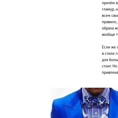
причём в
гламур, 
всем сво
правило,
образа жи
вообще т
Если же 
в стиле 
для больш
стоит. Н
привлека