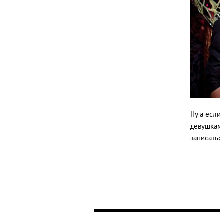
Ну а есл
девушкам
записать