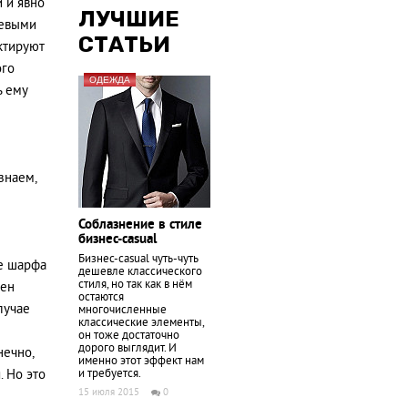
й и явно
ЛУЧШИЕ
левыми
СТАТЬИ
ктируют
ого
ОДЕЖДА
ь ему
знаем,
Соблазнение в стиле
бизнес-casual
Бизнес-casual чуть-чуть
ие шарфа
дешевле классического
стиля, но так как в нём
жен
остаются
лучае
многочисленные
классические элементы,
он тоже достаточно
дорого выглядит. И
нечно,
именно этот эффект нам
и требуется.
. Но это
15 июля 2015
0