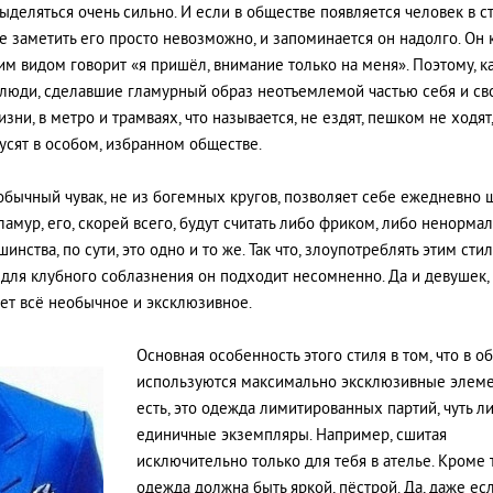
ыделяться очень сильно. И если в обществе появляется человек в с
не заметить его просто невозможно, и запоминается он надолго. Он 
им видом говорит «я пришёл, внимание только на меня». Поэтому, к
 люди, сделавшие гламурный образ неотъемлемой частью себя и св
зни, в метро и трамваях, что называется, не ездят, пешком не ходят,
усят в особом, избранном обществе.
обычный чувак, не из богемных кругов, позволяет себе ежедневно 
гламур, его, скорей всего, будут считать либо фриком, либо ненорма
инства, по сути, это одно и то же. Так что, злоупотреблять этим сти
о для клубного соблазнения он подходит несомненно. Да и девушек,
ет всё необычное и эксклюзивное.
Основная особенность этого стиля в том, что в о
используются максимально эксклюзивные элеме
есть, это одежда лимитированных партий, чуть л
единичные экземпляры. Например, сшитая
исключительно только для тебя в ателье. Кроме т
одежда должна быть яркой, пёстрой. Да, даже ес