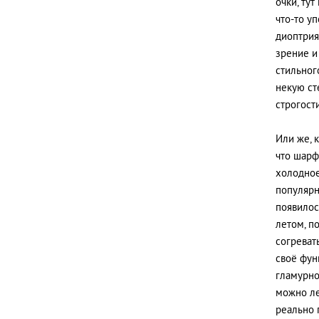
очки, ту
что-то у
диоптрия
зрение и
стильног
некую ст
строгости
Или же, 
что шарф
холодное
популярн
появилос
летом, п
согревать
своё фун
гламурно
можно ле
реально 