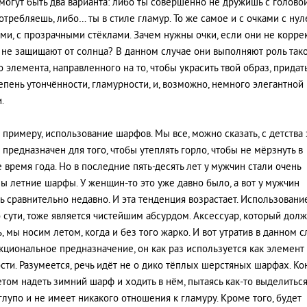
т могут быть два варианта: либо ты совершенно не дружишь с голово
потребляешь, либо… ты в стиле гламур. То же самое и с очками с ну
ми, с прозрачными стёклами. Зачем нужны очки, если они не корре
 не защищают от солнца? В данном случае они выполняют роль так
о элемента, направленного на то, чтобы украсить твой образ, придат
епень утончённости, гламурности, и, возможно, немного элегантной
.
к примеру, использование шарфов. Мы все, можно сказать, с детства 
 предназначен для того, чтобы утеплять горло, чтобы не мёрзнуть в
 время года. Но в последние пять-десять лет у мужчин стали очень
ы летние шарфы. У женщин-то это уже давно было, а вот у мужчин
ь сравнительно недавно. И эта тенденция возрастает. Использован
о сути, тоже является чистейшим абсурдом. Аксессуар, который дол
, мы носим летом, когда и без того жарко. И вот утратив в данном с
кциональное предназначение, он как раз используется как элемент
сти. Разумеется, речь идёт не о дико тёплых шерстяных шарфах. Ко
том надеть зимний шарф и ходить в нём, пытаясь как-то выделиться
глупо и не имеет никакого отношения к гламуру. Кроме того, будет