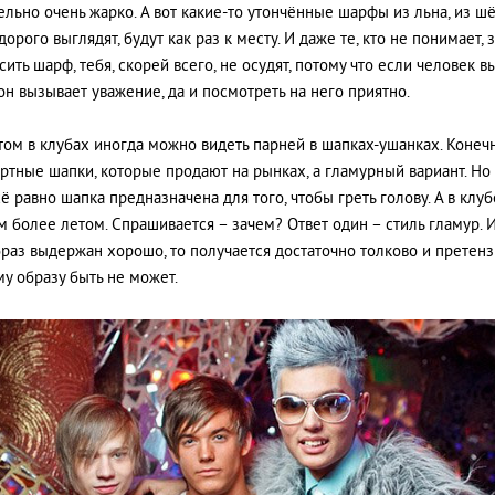
ельно очень жарко. А вот какие-то утончённые шарфы из льна, из шё
орого выглядят, будут как раз к месту. И даже те, кто не понимает, 
ить шарф, тебя, скорей всего, не осудят, потому что если человек в
 он вызывает уважение, да и посмотреть на него приятно.
том в клубах иногда можно видеть парней в шапках-ушанках. Конечн
артные шапки, которые продают на рынках, а гламурный вариант. Но
ё равно шапка предназначена для того, чтобы греть голову. А в клуб
ем более летом. Спрашивается – зачем? Ответ один – стиль гламур. И
раз выдержан хорошо, то получается достаточно толково и претенз
у образу быть не может.