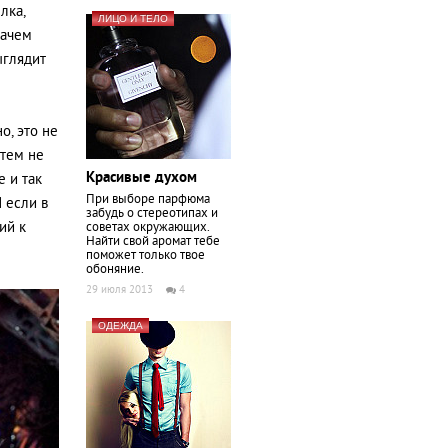
лка,
ЛИЦО И ТЕЛО
зачем
ыглядит
о, это не
 тем не
Красивые духом
е и так
При выборе парфюма
 если в
забудь о стереотипах и
ий к
советах окружающих.
Найти свой аромат тебе
поможет только твое
обоняние.
29 июля 2013
4
ОДЕЖДА