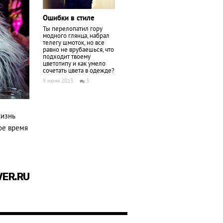
Ошибки в стиле
Ты перелопатил гору
модного глянца, набрал
телегу шмоток, но все
равно не врубаешься, что
подходит твоему
цветотипу и как умело
сочетать цвета в одежде?
9 июня 2013
3
жизнь
ое время
VER.RU