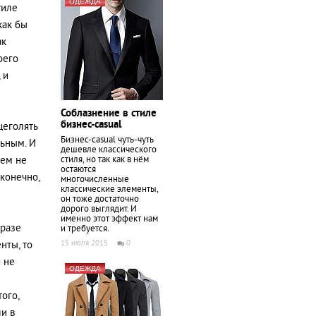
ОДЕЖДА
тиле
как бы
ак
оего
 и
Соблазнение в стиле
бизнес-casual
щеголять
Бизнес-casual чуть-чуть
льным. И
дешевле классического
стиля, но так как в нём
лем не
остаются
 конечно,
многочисленные
классические элементы,
он тоже достаточно
дорого выглядит. И
именно этот эффект нам
бразе
и требуется.
15 июля 2015
0
нты, то
и не
ОДЕЖДА
ого,
ли в