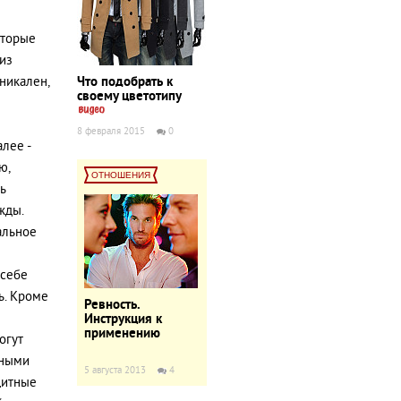
оторые
из
Что подобрать к
уникален,
своему цветотипу
8 февраля 2015
0
лее -
ю,
ОТНОШЕНИЯ
ь
жды.
альное
 себе
ь. Кроме
Ревность.
Инструкция к
применению
огут
нными
5 августа 2013
4
щитные