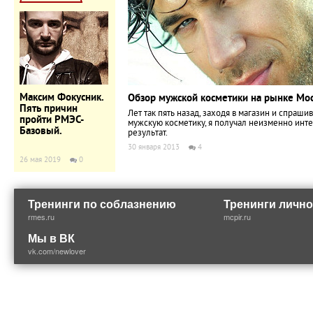
Максим Фокусник.
Обзор мужской косметики на рынке Мо
Пять причин
Лет так пять назад, заходя в магазин и спраши
пройти РМЭС-
мужскую косметику, я получал неизменно инт
Базовый.
результат.
30 января 2013
4
26 мая 2019
0
Тренинги по соблазнению
Тренинги лично
rmes.ru
mcpir.ru
Мы в ВК
vk.com/newlover