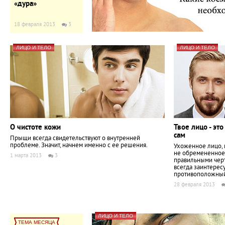
«дура»
18 февраля 2013
3
ЛИЦО И ТЕЛО
ЛИЦО И ТЕЛО
О чистоте кожи
Твое лицо - это
сам
Прыщи всегда свидетельствуют о внутренней
проблеме. Значит, начнем именно с ее решения.
Ухоженное лицо, 
не обремененное
1 марта 2013
3
правильными чер
всегда заинтерес
противоположный
28 февраля 2013
ЛИЦО И ТЕЛО
ТЕМА МЕСЯЦА