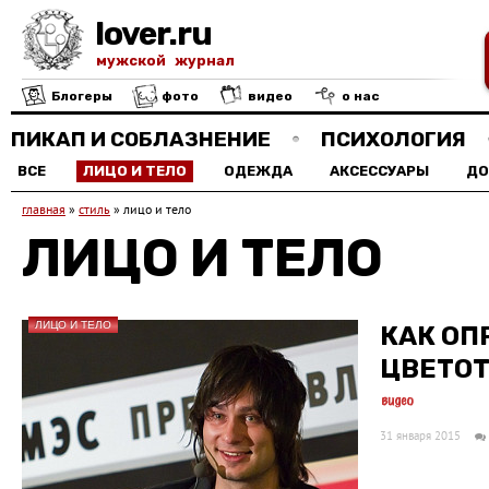
lover.ru
мужской журнал
Блогеры
фото
видео
о нас
ПИКАП И СОБЛАЗНЕНИЕ
ПСИХОЛОГИЯ
ВСЕ
ЛИЦО И ТЕЛО
ОДЕЖДА
АКСЕССУАРЫ
Д
главная
»
стиль
»
лицо и тело
ЛИЦО И ТЕЛО
ЛИЦО И ТЕЛО
КАК ОП
ЦВЕТО
31 января 2015