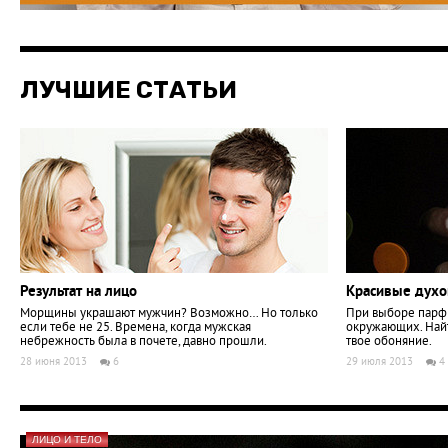
ЛУЧШИЕ СТАТЬИ
Результат на лицо
Красивые дух
Морщины украшают мужчин? Возможно… Но только
При выборе парфю
если тебе не 25. Времена, когда мужская
окружающих. Найт
небрежность была в почете, давно прошли.
твое обоняние.
28 июня 2013
6
29 июля 2013
4
ЛИЦО И ТЕЛО