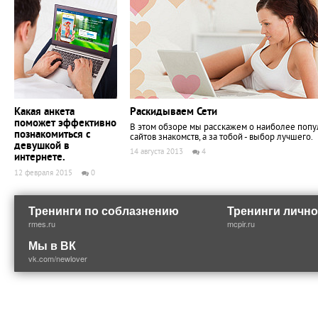
Какая анкета
Раскидываем Сети
поможет эффективно
В этом обзоре мы расскажем о наиболее поп
познакомиться с
сайтов знакомств, а за тобой - выбор лучшего.
девушкой в
14 августа 2013
4
интернете.
12 февраля 2015
0
Тренинги по соблазнению
Тренинги лично
rmes.ru
mcpir.ru
Мы в ВК
vk.com/newlover