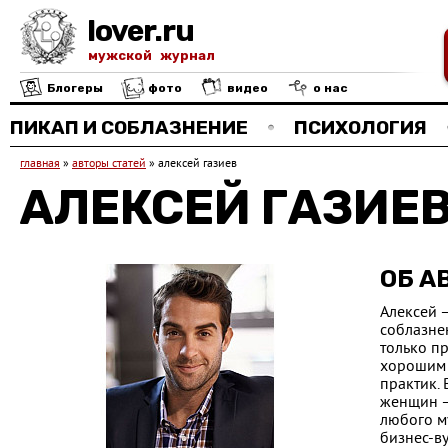
lover.ru
мужской журнал
Блогеры
фото
видео
о нас
ПИКАП И СОБЛАЗНЕНИЕ
ПСИХОЛОГИЯ
главная
»
авторы статей
»
алексей газиев
АЛЕКСЕЙ ГАЗИЕ
ОБ А
Алексей 
соблазнен
только п
хорошим 
практик.
женщин –
любого м
бизнес-в