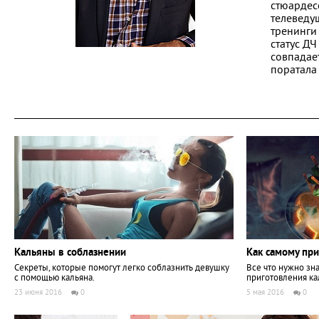
стюардес
телеведу
тренинги
статус ДЧ
совпадае
поратала
Кальяны в соблазнении
Как самому при
Секреты, которые помогут легко соблазнить девушку
Все что нужно зн
с помощью кальяна.
приготовления ка
23 июня 2016
0
5 мая 2016
0