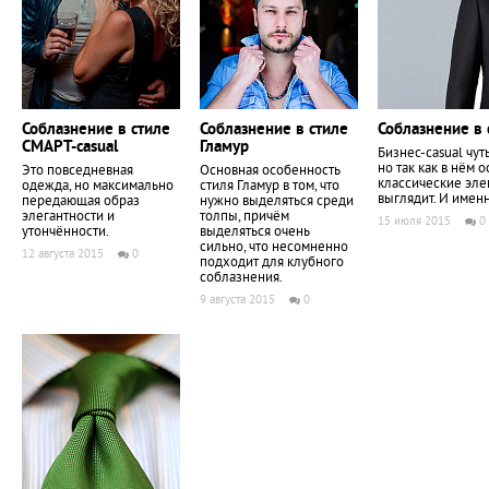
Соблазнение в стиле
Соблазнение в стиле
Соблазнение в 
СМАРТ-casual
Гламур
Бизнес-casual чут
но так как в нём
Это повседневная
Основная особенность
классические эле
одежда, но максимально
стиля Гламур в том, что
выглядит. И именн
передающая образ
нужно выделяться среди
элегантности и
толпы, причём
15 июля 2015
0
утончённости.
выделяться очень
сильно, что несомненно
12 августа 2015
0
подходит для клубного
соблазнения.
9 августа 2015
0