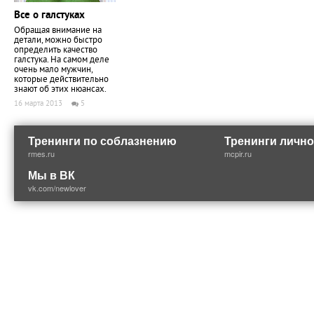
Все о галстуках
Обращая внимание на
детали, можно быстро
определить качество
галстука. На самом деле
очень мало мужчин,
которые действительно
знают об этих нюансах.
16 марта 2013
5
Тренинги по соблазнению
Тренинги лично
rmes.ru
mcpir.ru
Мы в ВК
vk.com/newlover