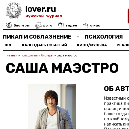
lover.ru
мужской журнал
Блогеры
фото
видео
о нас
ПИКАП И СОБЛАЗНЕНИЕ
ПСИХОЛОГИЯ
ВСЕ
КАЛЕНДАРЬ СОБЫТИЙ
КИНО/МУЗЫКА
РЕАЛ
главная
»
психология
»
блогеры
»
саша маэстро
САША МАЭСТРО
ОБ АВ
Известный с
практика пи
столиц и п
Саше создат
по клубному
написать кн