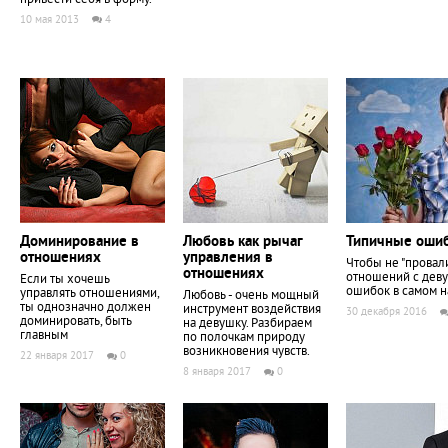
10 мая 2013
4
Доминирование в
Любовь как рычаг
Типичные ошиб
отношениях
управления в
Чтобы не "провал
отношениях
отношений с деву
Если ты хочешь
ошибок в самом н
управлять отношениями,
Любовь - очень мощный
ты однозначно должен
инструмент воздействия
30 декабря 2016
доминировать, быть
на девушку. Разбираем
главным
по полочкам природу
возникновения чувств.
22 января 2017
0
8 января 2017
0