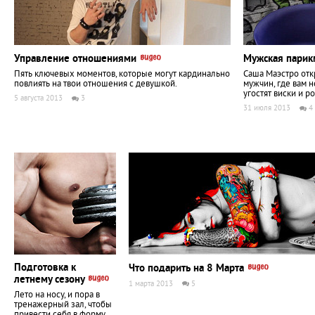
Управление отношениями
Мужская парик
Пять ключевых моментов, которые могут кардинально
Саша Маэстро отк
повлиять на твои отношения с девушкой.
мужчин, где вам н
угостят виски и р
5 августа 2013
3
31 июля 2013
4
Подготовка к
Что подарить на 8 Марта
летнему сезону
1 марта 2013
5
Лето на носу, и пора в
тренажерный зал, чтобы
привести себя в форму.