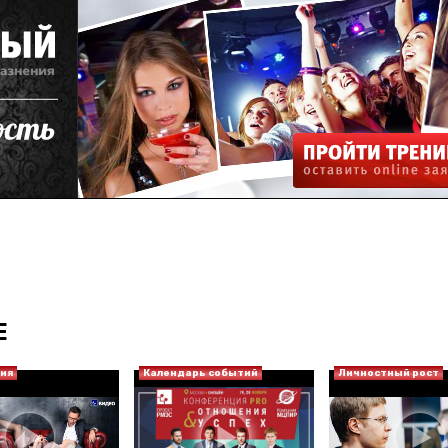
Е
ия
Календарь событий
Личностный рост