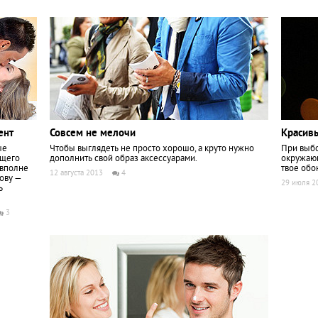
ент
Совсем не мелочи
Красив
ые
Чтобы выглядеть не просто хорошо, а круто нужно
При выбо
ящего
дополнить свой образ аксессуарами.
окружающ
 вполне
твое обо
12 августа 2013
4
ову —
29 июля 2
ь
3