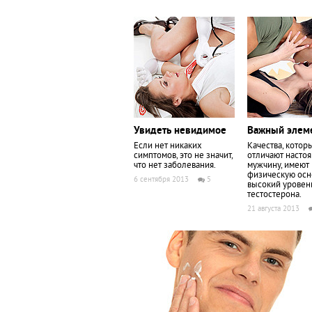
Увидеть невидимое
Важный элем
Если нет никаких
Качества, котор
симптомов, это не значит,
отличают насто
что нет заболевания.
мужчину, имеют
физическую осн
6 сентября 2013
5
высокий уровен
тестостерона.
21 августа 2013