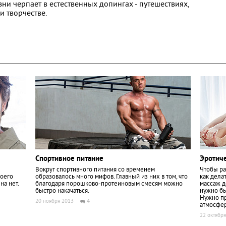
зни черпает в естественных допингах - путешествиях,
и творчестве.
Спортивное питание
Эротич
Вокруг спортивного питания со временем
Чтобы ра
воего
образовалось много мифов. Главный из них в том, что
как дела
на нет.
благодаря порошково-протеиновым смесям можно
массаж д
быстро накачаться.
нужно бы
Нужно пр
20 ноября 2013
4
атмосфер
22 октябр