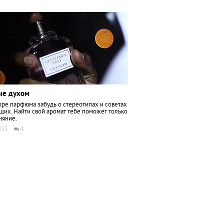
ые духом
ре парфюма забудь о стереотипах и советах
их. Найти свой аромат тебе поможет только
няние.
013
4