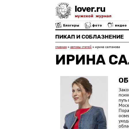
lover.ru
мужской журнал
Блогеры
фото
видео
ПИКАП И СОБЛАЗНЕНИЕ
главная
»
авторы статей
»
ирина салтанова
ИРИНА С
ОБ
Зако
псих
путь
Моск
Пора
осве
уход
обла