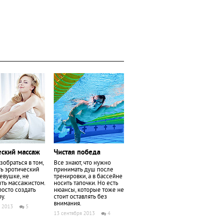
еский массаж
Чистая победа
зобраться в том,
Все знают, что нужно
ть эротический
принимать душ после
евушке, не
тренировки, а в бассейне
ть массажистом.
носить тапочки. Но есть
осто создать
нюансы, которые тоже не
у.
стоит оставлять без
внимания.
я 2013
5
13 сентября 2013
4